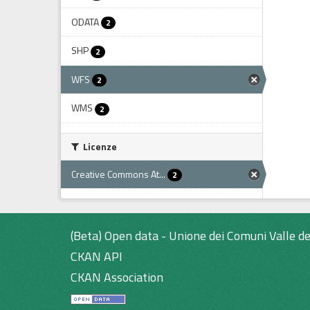
ODATA
2
SHP
2
WFS
2
WMS
2
Licenze
Creative Commons At...
2
(Beta) Open data - Unione dei Comuni Valle de
CKAN API
CKAN Association