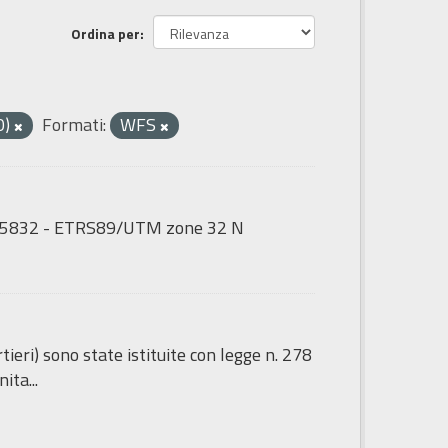
Ordina per
0)
Formati:
WFS
GS:25832 - ETRS89/UTM zone 32 N
tieri) sono state istituite con legge n. 278
ita...