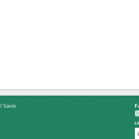
l Savio
F
L