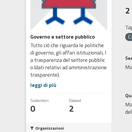
2
Tag
Governo e settore pubblico
C
Tutto ciò che riguarda le politiche
di governo, gli affari istituzionali, l
Sed
a trasparenza del settore pubblic
Ma
o (dati relativi ad amministrazione
trasparente).
leggi di più
Qua
Sostenitori
Dataset
Map
0
2
del
Organizzazioni