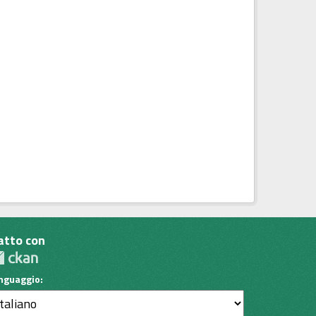
atto con
inguaggio