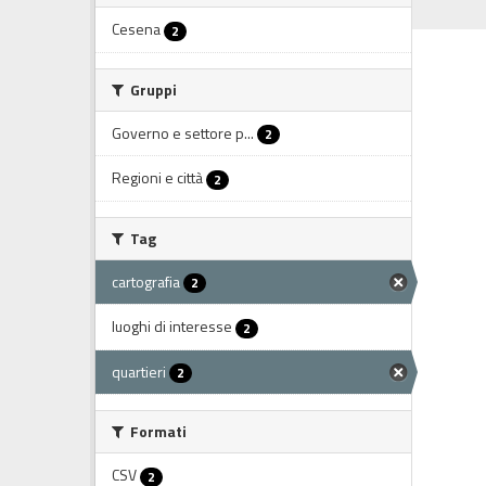
Cesena
2
Gruppi
Governo e settore p...
2
Regioni e città
2
Tag
cartografia
2
luoghi di interesse
2
quartieri
2
Formati
CSV
2