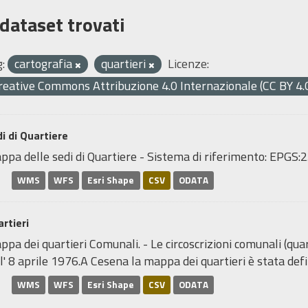
 dataset trovati
:
cartografia
quartieri
Licenze:
reative Commons Attribuzione 4.0 Internazionale (CC BY 4.
i di Quartiere
ppa delle sedi di Quartiere - Sistema di riferimento: EP
WMS
WFS
Esri Shape
CSV
ODATA
rtieri
pa dei quartieri Comunali. - Le circoscrizioni comunali (quar
l' 8 aprile 1976.A Cesena la mappa dei quartieri è stata defin
WMS
WFS
Esri Shape
CSV
ODATA