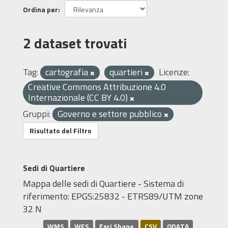
Ordina per
2 dataset trovati
Tag:
cartografia
quartieri
Licenze:
Creative Commons Attribuzione 4.0
Internazionale (CC BY 4.0)
Gruppi:
Governo e settore pubblico
Risultato del Filtro
Sedi di Quartiere
Mappa delle sedi di Quartiere - Sistema di
riferimento: EPGS:25832 - ETRS89/UTM zone
32 N
WMS
WFS
Esri Shape
CSV
ODATA