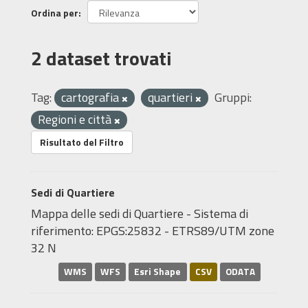
Ordina per
2 dataset trovati
Tag:
cartografia
quartieri
Gruppi:
Regioni e città
Risultato del Filtro
Sedi di Quartiere
Mappa delle sedi di Quartiere - Sistema di
riferimento: EPGS:25832 - ETRS89/UTM zone
32 N
WMS
WFS
Esri Shape
CSV
ODATA