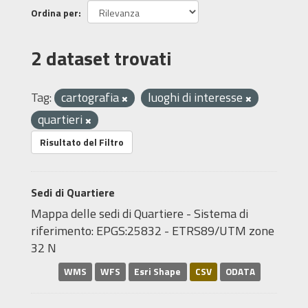
Ordina per
2 dataset trovati
Tag:
cartografia
luoghi di interesse
quartieri
Risultato del Filtro
Sedi di Quartiere
Mappa delle sedi di Quartiere - Sistema di
riferimento: EPGS:25832 - ETRS89/UTM zone
32 N
WMS
WFS
Esri Shape
CSV
ODATA