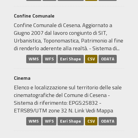
Confine Comunale
Confine Comunale di Cesena. Aggiornato a
Giugno 2007 dal lavoro congiunto di SIT,
Urbanistica, Toponomastica, Patrimonio al fine
di renderlo aderente alla realtà. - Sistema di...
WMS
WFS
Esri Shape
CSV
ODATA
Cinema
Elenco e localizzazione sul territorio delle sale
cinematografiche del Comune di Cesena -
Sistema di riferimento: EPGS:25832 -
ETRS89/UTM zone 32 N. Link Vedi Mappa
WMS
WFS
Esri Shape
CSV
ODATA