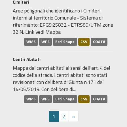
Cimiteri
Aree poligonali che identificano i Cimiteri
interni al territorio Comunale - Sistema di
riferimento: EPGS:25832 - ETRS89/UTM zone
32 N. Link Vedi Mappa
WMS
WFS
Esri Shape
CSV
ODATA
Centri Abitati
Mappa dei centri abitati ai sensi dell'art. 4 del
codice della strada. I centri abitati sono stati
revisionati con delibera di Giunta n.171 del
14/05/2019. Con delibera di...
WMS
WFS
Esri Shape
CSV
ODATA
1
2
»