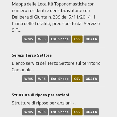
Mappa delle Località Toponomastiche con
numero residenti e densità, istituite con
Delibera di Giunta n. 239 del 5/11/2014. Il
Piano delle Località, predisposto dal Servizio
SIT...
WMS
WFS
Esri Shape
CSV
ODATA
Servizi Terzo Settore
Elenco servizi del Terzo Settore sul territorio
Comunale - .
WMS
WFS
Esri Shape
CSV
ODATA
Strutture di riposo per anziani
Strutture di riposo per anziani - .
WMS
WFS
Esri Shape
CSV
ODATA