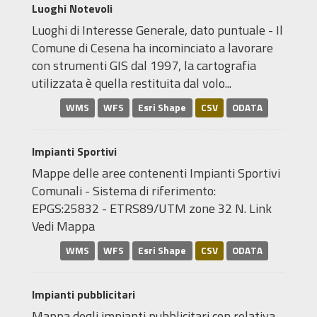
Luoghi Notevoli
Luoghi di Interesse Generale, dato puntuale - Il
Comune di Cesena ha incominciato a lavorare
con strumenti GIS dal 1997, la cartografia
utilizzata è quella restituita dal volo...
WMS
WFS
Esri Shape
CSV
ODATA
Impianti Sportivi
Mappe delle aree contenenti Impianti Sportivi
Comunali - Sistema di riferimento:
EPGS:25832 - ETRS89/UTM zone 32 N. Link
Vedi Mappa
WMS
WFS
Esri Shape
CSV
ODATA
Impianti pubblicitari
Mappa degli impianti pubblicitari con relativa