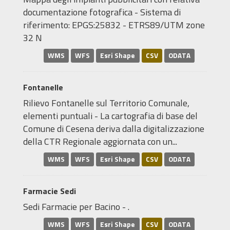
documentazione fotografica - Sistema di
riferimento: EPGS:25832 - ETRS89/UTM zone
32 N
WMS
WFS
Esri Shape
CSV
ODATA
Fontanelle
Rilievo Fontanelle sul Territorio Comunale,
elementi puntuali - La cartografia di base del
Comune di Cesena deriva dalla digitalizzazione
della CTR Regionale aggiornata con un...
WMS
WFS
Esri Shape
CSV
ODATA
Farmacie Sedi
Sedi Farmacie per Bacino - .
WMS
WFS
Esri Shape
CSV
ODATA