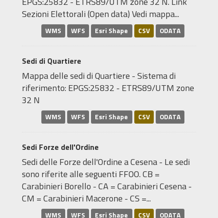
EPGS:25832 - ETRS89/UTM zone 32 N. Link
Sezioni Elettorali (Open data) Vedi mappa...
WMS
WFS
Esri Shape
CSV
ODATA
Sedi di Quartiere
Mappa delle sedi di Quartiere - Sistema di
riferimento: EPGS:25832 - ETRS89/UTM zone
32 N
WMS
WFS
Esri Shape
CSV
ODATA
Sedi Forze dell'Ordine
Sedi delle Forze dell'Ordine a Cesena - Le sedi
sono riferite alle seguenti FFOO. CB =
Carabinieri Borello - CA = Carabinieri Cesena -
CM = Carabinieri Macerone - CS =...
WMS
WFS
Esri Shape
CSV
ODATA