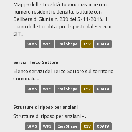
Mappa delle Località Toponomastiche con
numero residenti e densità, istituite con
Delibera di Giunta n. 239 del 5/11/2014. Il
Piano delle Località, predisposto dal Servizio
SIT...
WMS
WFS
Esri Shape
CSV
ODATA
Servizi Terzo Settore
Elenco servizi del Terzo Settore sul territorio
Comunale - .
WMS
WFS
Esri Shape
CSV
ODATA
Strutture di riposo per anziani
Strutture di riposo per anziani - .
WMS
WFS
Esri Shape
CSV
ODATA