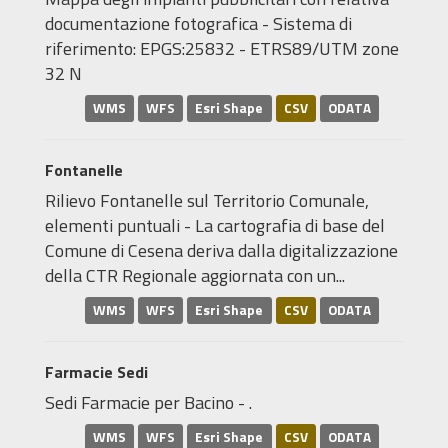
documentazione fotografica - Sistema di
riferimento: EPGS:25832 - ETRS89/UTM zone
32 N
WMS
WFS
Esri Shape
CSV
ODATA
Fontanelle
Rilievo Fontanelle sul Territorio Comunale,
elementi puntuali - La cartografia di base del
Comune di Cesena deriva dalla digitalizzazione
della CTR Regionale aggiornata con un...
WMS
WFS
Esri Shape
CSV
ODATA
Farmacie Sedi
Sedi Farmacie per Bacino - .
WMS
WFS
Esri Shape
CSV
ODATA