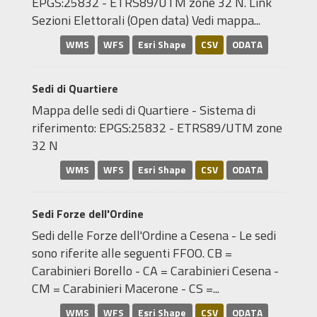
EPGS:25832 - ETRS89/UTM zone 32 N. Link
Sezioni Elettorali (Open data) Vedi mappa...
WMS
WFS
Esri Shape
CSV
ODATA
Sedi di Quartiere
Mappa delle sedi di Quartiere - Sistema di
riferimento: EPGS:25832 - ETRS89/UTM zone
32 N
WMS
WFS
Esri Shape
CSV
ODATA
Sedi Forze dell'Ordine
Sedi delle Forze dell'Ordine a Cesena - Le sedi
sono riferite alle seguenti FFOO. CB =
Carabinieri Borello - CA = Carabinieri Cesena -
CM = Carabinieri Macerone - CS =...
WMS
WFS
Esri Shape
CSV
ODATA