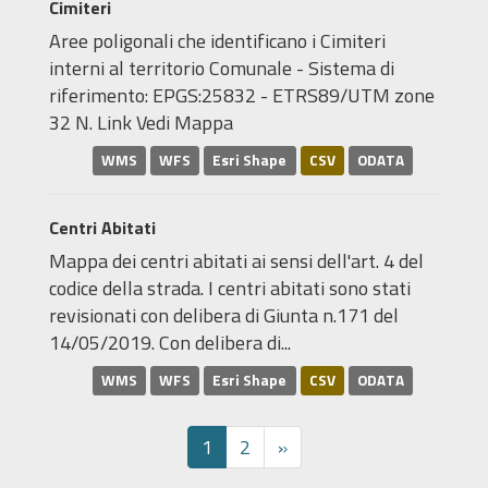
Cimiteri
Aree poligonali che identificano i Cimiteri
interni al territorio Comunale - Sistema di
riferimento: EPGS:25832 - ETRS89/UTM zone
32 N. Link Vedi Mappa
WMS
WFS
Esri Shape
CSV
ODATA
Centri Abitati
Mappa dei centri abitati ai sensi dell'art. 4 del
codice della strada. I centri abitati sono stati
revisionati con delibera di Giunta n.171 del
14/05/2019. Con delibera di...
WMS
WFS
Esri Shape
CSV
ODATA
1
2
»