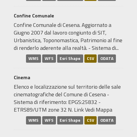
Confine Comunale
Confine Comunale di Cesena. Aggiornato a
Giugno 2007 dal lavoro congiunto di SIT,
Urbanistica, Toponomastica, Patrimonio al fine
di renderlo aderente alla realtà. - Sistema di...
WMS
WFS
Esri Shape
CSV
ODATA
Cinema
Elenco e localizzazione sul territorio delle sale
cinematografiche del Comune di Cesena -
Sistema di riferimento: EPGS:25832 -
ETRS89/UTM zone 32 N. Link Vedi Mappa
WMS
WFS
Esri Shape
CSV
ODATA