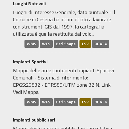
Luoghi Notevoli
Luoghi di Interesse Generale, dato puntuale - Il
Comune di Cesena ha incominciato a lavorare
con strumenti GIS dal 1997, la cartografia
utilizzata è quella restituita dal volo...
WMS
WFS
Esri Shape
CSV
ODATA
Impianti Sportivi
Mappe delle aree contenenti Impianti Sportivi
Comunali - Sistema di riferimento:
EPGS:25832 - ETRS89/UTM zone 32 N. Link
Vedi Mappa
WMS
WFS
Esri Shape
CSV
ODATA
Impianti pubblicitari
Mappa degli impianti pubblicitari con relativa