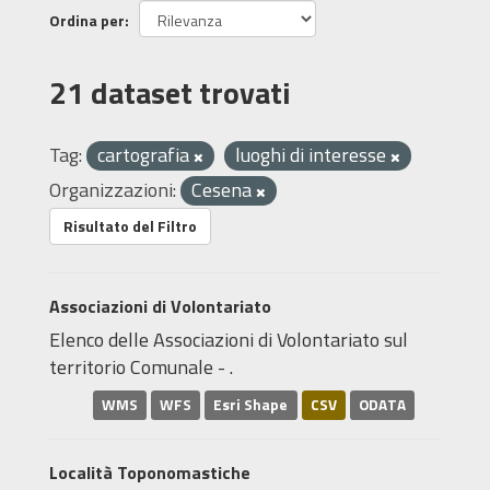
Ordina per
21 dataset trovati
Tag:
cartografia
luoghi di interesse
Organizzazioni:
Cesena
Risultato del Filtro
Associazioni di Volontariato
Elenco delle Associazioni di Volontariato sul
territorio Comunale - .
WMS
WFS
Esri Shape
CSV
ODATA
Località Toponomastiche