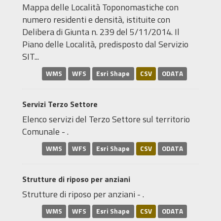
Mappa delle Località Toponomastiche con
numero residenti e densità, istituite con
Delibera di Giunta n. 239 del 5/11/2014. Il
Piano delle Località, predisposto dal Servizio
SIT...
WMS
WFS
Esri Shape
CSV
ODATA
Servizi Terzo Settore
Elenco servizi del Terzo Settore sul territorio
Comunale - .
WMS
WFS
Esri Shape
CSV
ODATA
Strutture di riposo per anziani
Strutture di riposo per anziani - .
WMS
WFS
Esri Shape
CSV
ODATA