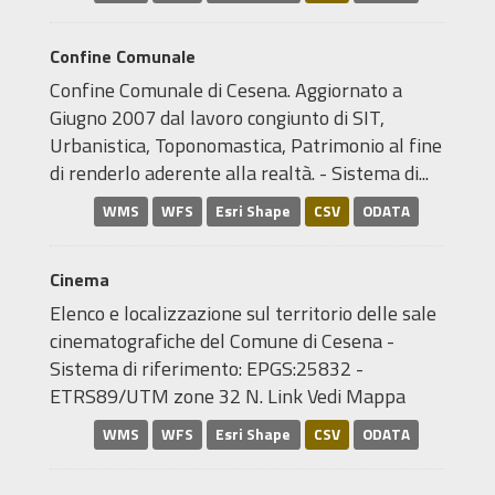
Confine Comunale
Confine Comunale di Cesena. Aggiornato a
Giugno 2007 dal lavoro congiunto di SIT,
Urbanistica, Toponomastica, Patrimonio al fine
di renderlo aderente alla realtà. - Sistema di...
WMS
WFS
Esri Shape
CSV
ODATA
Cinema
Elenco e localizzazione sul territorio delle sale
cinematografiche del Comune di Cesena -
Sistema di riferimento: EPGS:25832 -
ETRS89/UTM zone 32 N. Link Vedi Mappa
WMS
WFS
Esri Shape
CSV
ODATA