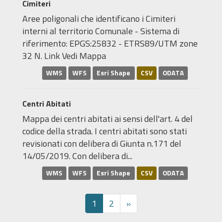
Cimiteri
Aree poligonali che identificano i Cimiteri
interni al territorio Comunale - Sistema di
riferimento: EPGS:25832 - ETRS89/UTM zone
32 N. Link Vedi Mappa
WMS
WFS
Esri Shape
CSV
ODATA
Centri Abitati
Mappa dei centri abitati ai sensi dell'art. 4 del
codice della strada. I centri abitati sono stati
revisionati con delibera di Giunta n.171 del
14/05/2019. Con delibera di...
WMS
WFS
Esri Shape
CSV
ODATA
1
2
»