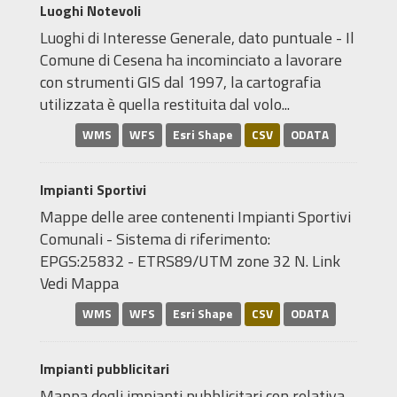
Luoghi Notevoli
Luoghi di Interesse Generale, dato puntuale - Il
Comune di Cesena ha incominciato a lavorare
con strumenti GIS dal 1997, la cartografia
utilizzata è quella restituita dal volo...
WMS
WFS
Esri Shape
CSV
ODATA
Impianti Sportivi
Mappe delle aree contenenti Impianti Sportivi
Comunali - Sistema di riferimento:
EPGS:25832 - ETRS89/UTM zone 32 N. Link
Vedi Mappa
WMS
WFS
Esri Shape
CSV
ODATA
Impianti pubblicitari
Mappa degli impianti pubblicitari con relativa