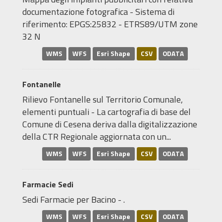
documentazione fotografica - Sistema di
riferimento: EPGS:25832 - ETRS89/UTM zone
32 N
WMS
WFS
Esri Shape
CSV
ODATA
Fontanelle
Rilievo Fontanelle sul Territorio Comunale,
elementi puntuali - La cartografia di base del
Comune di Cesena deriva dalla digitalizzazione
della CTR Regionale aggiornata con un...
WMS
WFS
Esri Shape
CSV
ODATA
Farmacie Sedi
Sedi Farmacie per Bacino - .
WMS
WFS
Esri Shape
CSV
ODATA