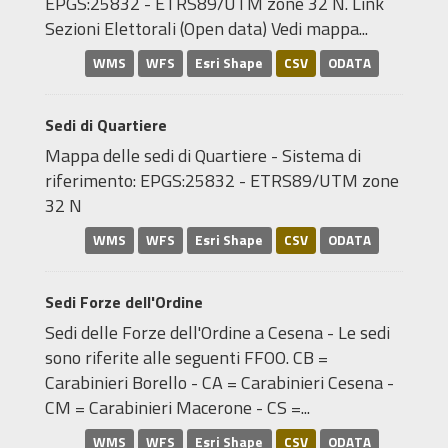
EPGS:25832 - ETRS89/UTM zone 32 N. Link
Sezioni Elettorali (Open data) Vedi mappa...
WMS
WFS
Esri Shape
CSV
ODATA
Sedi di Quartiere
Mappa delle sedi di Quartiere - Sistema di
riferimento: EPGS:25832 - ETRS89/UTM zone
32 N
WMS
WFS
Esri Shape
CSV
ODATA
Sedi Forze dell'Ordine
Sedi delle Forze dell'Ordine a Cesena - Le sedi
sono riferite alle seguenti FFOO. CB =
Carabinieri Borello - CA = Carabinieri Cesena -
CM = Carabinieri Macerone - CS =...
WMS
WFS
Esri Shape
CSV
ODATA