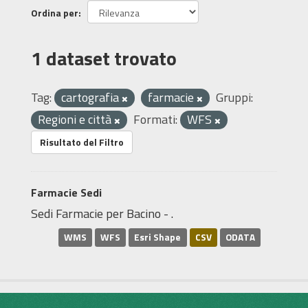
Ordina per
1 dataset trovato
Tag:
cartografia
farmacie
Gruppi:
Regioni e città
Formati:
WFS
Risultato del Filtro
Farmacie Sedi
Sedi Farmacie per Bacino - .
WMS
WFS
Esri Shape
CSV
ODATA