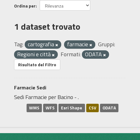
Ordina per
1 dataset trovato
Tag:
cartografia
farmacie
Gruppi:
Regioni e città
Formati:
ODATA
Risultato del Filtro
Farmacie Sedi
Sedi Farmacie per Bacino - .
WMS
WFS
Esri Shape
CSV
ODATA