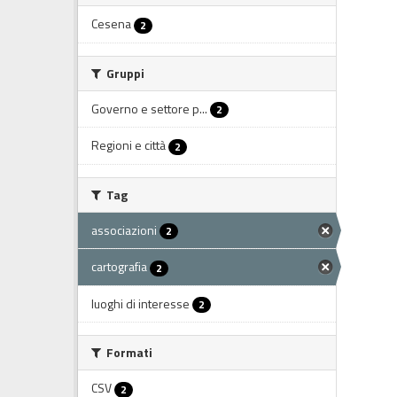
Cesena
2
Gruppi
Governo e settore p...
2
Regioni e città
2
Tag
associazioni
2
cartografia
2
luoghi di interesse
2
Formati
CSV
2