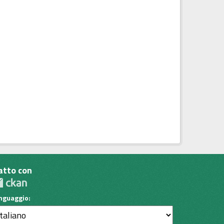
atto con
inguaggio