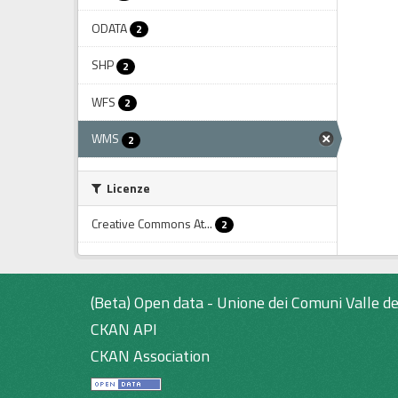
ODATA
2
SHP
2
WFS
2
WMS
2
Licenze
Creative Commons At...
2
(Beta) Open data - Unione dei Comuni Valle de
CKAN API
CKAN Association