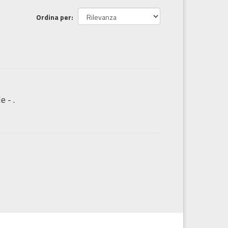
Ordina per
e - .