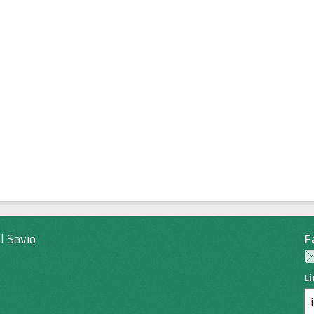
l Savio
F
L