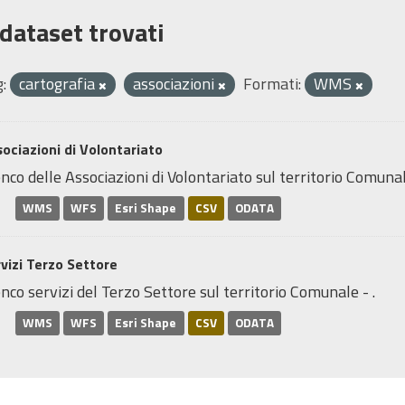
 dataset trovati
:
cartografia
associazioni
Formati:
WMS
ociazioni di Volontariato
nco delle Associazioni di Volontariato sul territorio Comunal
WMS
WFS
Esri Shape
CSV
ODATA
vizi Terzo Settore
nco servizi del Terzo Settore sul territorio Comunale - .
WMS
WFS
Esri Shape
CSV
ODATA