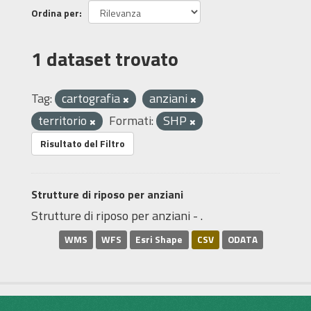
Ordina per
1 dataset trovato
Tag:
cartografia
anziani
territorio
Formati:
SHP
Risultato del Filtro
Strutture di riposo per anziani
Strutture di riposo per anziani - .
WMS
WFS
Esri Shape
CSV
ODATA