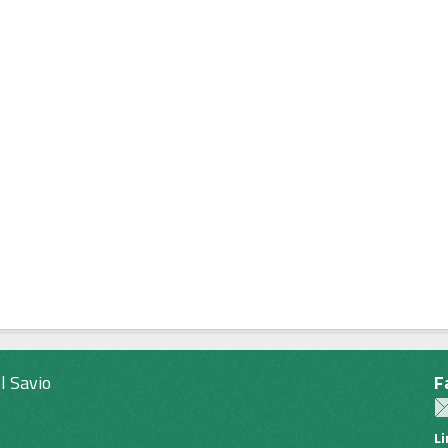
l Savio
F
L