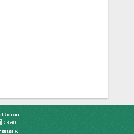
atto con
inguaggio