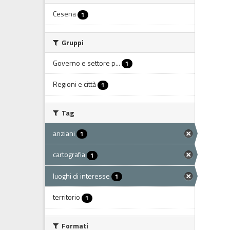
Cesena
1
Gruppi
Governo e settore p...
1
Regioni e città
1
Tag
anziani
1
cartografia
1
luoghi di interesse
1
territorio
1
Formati