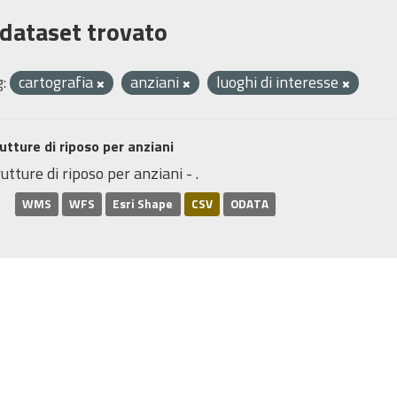
 dataset trovato
:
cartografia
anziani
luoghi di interesse
utture di riposo per anziani
utture di riposo per anziani - .
WMS
WFS
Esri Shape
CSV
ODATA