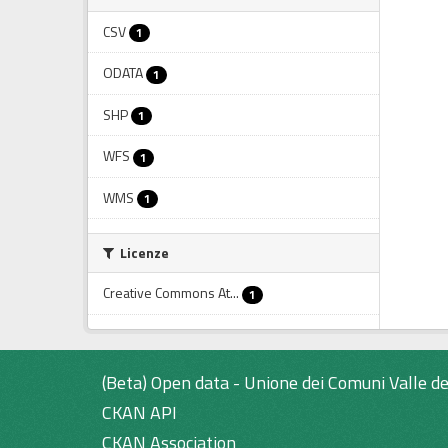
CSV
1
ODATA
1
SHP
1
WFS
1
WMS
1
Licenze
Creative Commons At...
1
(Beta) Open data - Unione dei Comuni Valle de
CKAN API
CKAN Association