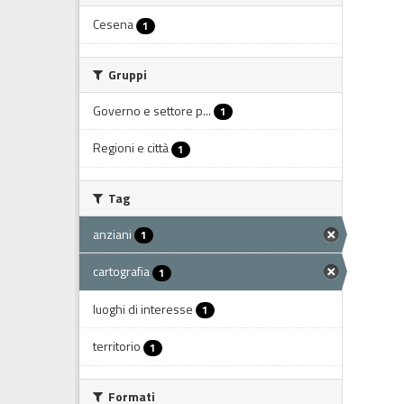
Cesena
1
Gruppi
Governo e settore p...
1
Regioni e città
1
Tag
anziani
1
cartografia
1
luoghi di interesse
1
territorio
1
Formati