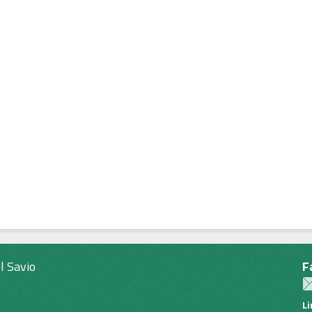
l Savio
F
L