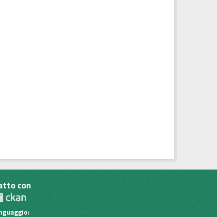
atto con
inguaggio