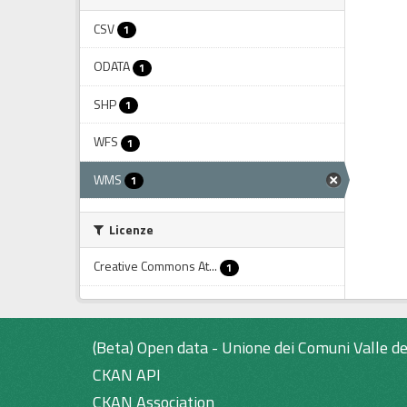
CSV
1
ODATA
1
SHP
1
WFS
1
WMS
1
Licenze
Creative Commons At...
1
(Beta) Open data - Unione dei Comuni Valle de
CKAN API
CKAN Association