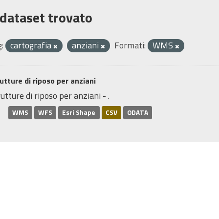
 dataset trovato
:
cartografia
anziani
Formati:
WMS
utture di riposo per anziani
utture di riposo per anziani - .
WMS
WFS
Esri Shape
CSV
ODATA