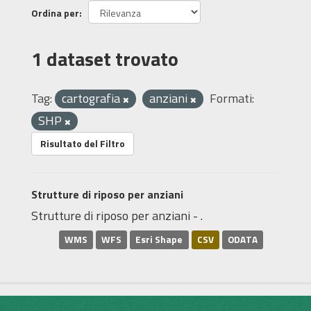
Ordina per
1 dataset trovato
Tag:
cartografia
anziani
Formati:
SHP
Risultato del Filtro
Strutture di riposo per anziani
Strutture di riposo per anziani - .
WMS
WFS
Esri Shape
CSV
ODATA