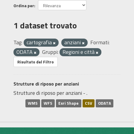
Ordina per
1 dataset trovato
Tag:
cartografia
anziani
Formati:
ODATA
Gruppi:
Regioni e città
Risultato del Filtro
Strutture di riposo per anziani
Strutture di riposo per anziani - .
WMS
WFS
Esri Shape
CSV
ODATA