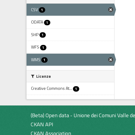
CSV
1
ODATA
1
SHP
1
WFS
1
WMS
1
Licenze
Creative Commons At...
1
(Beta) Open data - Unione dei Comuni Valle de
CKAN API
CKAN Association