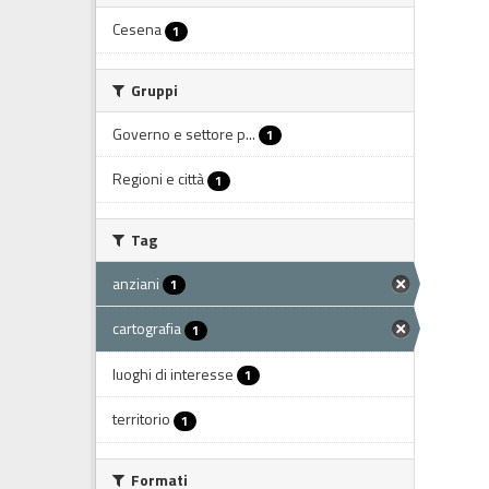
Cesena
1
Gruppi
Governo e settore p...
1
Regioni e città
1
Tag
anziani
1
cartografia
1
luoghi di interesse
1
territorio
1
Formati