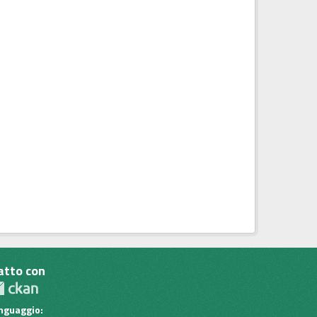
atto con
inguaggio