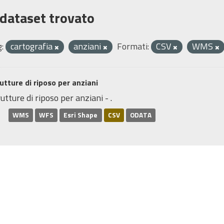
 dataset trovato
:
cartografia
anziani
Formati:
CSV
WMS
utture di riposo per anziani
utture di riposo per anziani - .
WMS
WFS
Esri Shape
CSV
ODATA