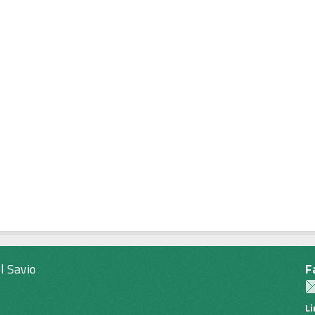
l Savio
F
L