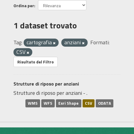
Ordina per
1 dataset trovato
Tag:
cartografia
anziani
Formati:
CSV
Risultato del Filtro
Strutture di riposo per anziani
Strutture di riposo per anziani - .
WMS
WFS
Esri Shape
CSV
ODATA