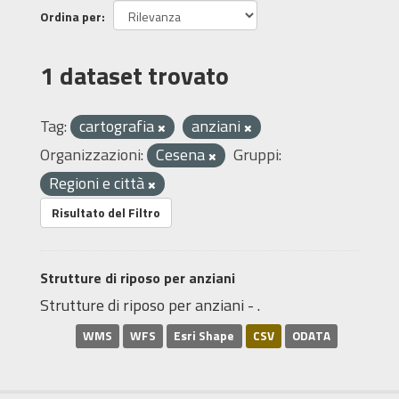
Ordina per
1 dataset trovato
Tag:
cartografia
anziani
Organizzazioni:
Cesena
Gruppi:
Regioni e città
Risultato del Filtro
Strutture di riposo per anziani
Strutture di riposo per anziani - .
WMS
WFS
Esri Shape
CSV
ODATA