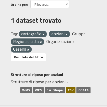
Ordina per
1 dataset trovato
Tag:
cartografia
anziani
Gruppi:
Regioni e città
Organizzazioni:
Cesena
Risultato del Filtro
Strutture di riposo per anziani
Strutture di riposo per anziani - .
WMS
WFS
Esri Shape
CSV
ODATA