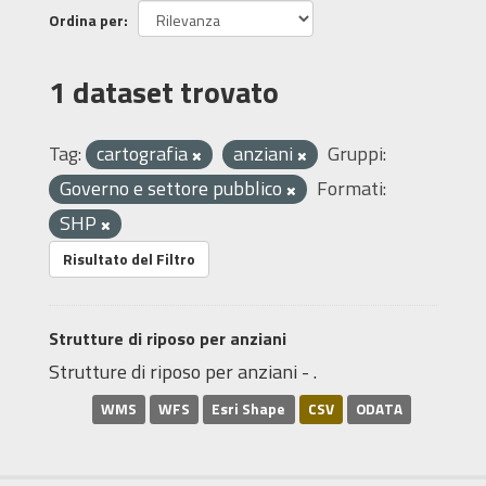
Ordina per
1 dataset trovato
Tag:
cartografia
anziani
Gruppi:
Governo e settore pubblico
Formati:
SHP
Risultato del Filtro
Strutture di riposo per anziani
Strutture di riposo per anziani - .
WMS
WFS
Esri Shape
CSV
ODATA