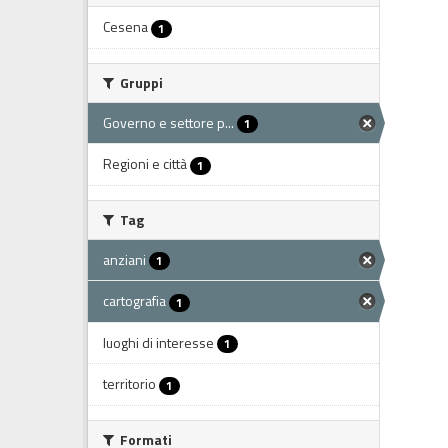
Cesena
1
Gruppi
Governo e settore p...
1
Regioni e città
1
Tag
anziani
1
cartografia
1
luoghi di interesse
1
territorio
1
Formati