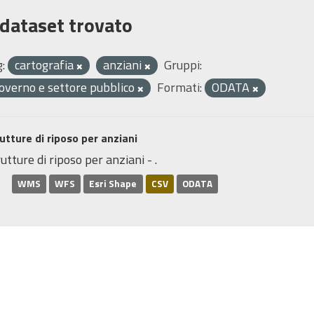
 dataset trovato
:
cartografia
anziani
Gruppi:
overno e settore pubblico
Formati:
ODATA
utture di riposo per anziani
utture di riposo per anziani - .
WMS
WFS
Esri Shape
CSV
ODATA