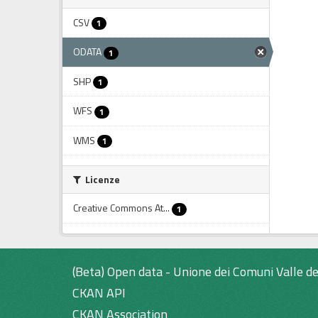
CSV
1
ODATA
1
SHP
1
WFS
1
WMS
1
Licenze
Creative Commons At...
1
(Beta) Open data - Unione dei Comuni Valle de
CKAN API
CKAN Association