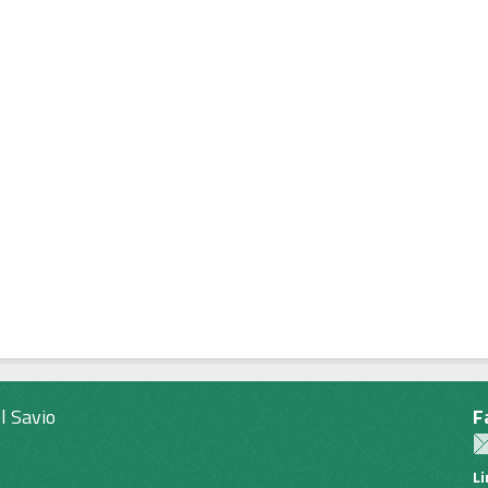
l Savio
F
L