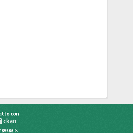
atto con
inguaggio