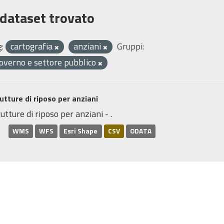
 dataset trovato
:
cartografia
anziani
Gruppi:
overno e settore pubblico
utture di riposo per anziani
utture di riposo per anziani - .
WMS
WFS
Esri Shape
CSV
ODATA