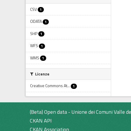
CSV
1
ODATA
1
SHP
1
WFS
1
WMS
1
Licenze
Creative Commons At...
1
(Beta) Open data - Unione dei Comuni Valle de
CKAN API
CKAN Association