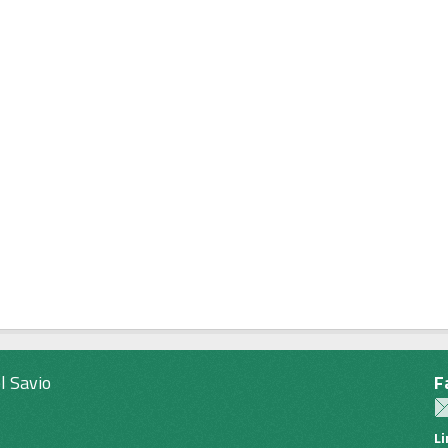
l Savio
F
L