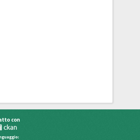
atto con
inguaggio