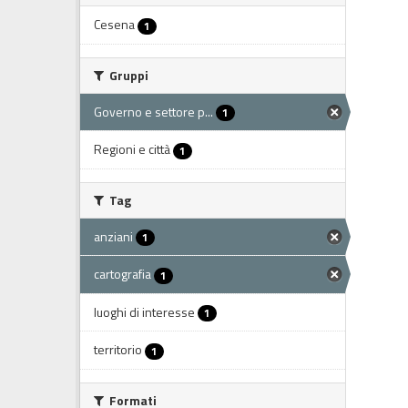
Cesena
1
Gruppi
Governo e settore p...
1
Regioni e città
1
Tag
anziani
1
cartografia
1
luoghi di interesse
1
territorio
1
Formati