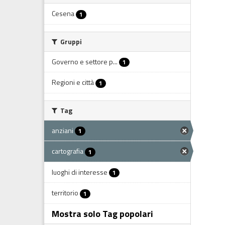
Cesena
1
Gruppi
Governo e settore p...
1
Regioni e città
1
Tag
anziani
1
cartografia
1
luoghi di interesse
1
territorio
1
Mostra solo Tag popolari