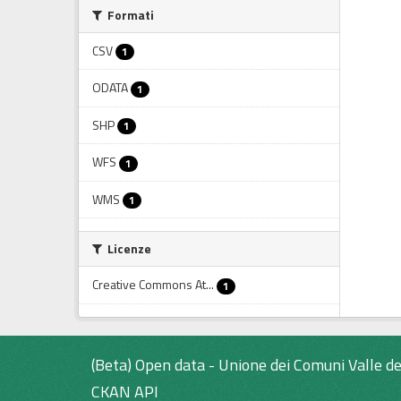
Formati
CSV
1
ODATA
1
SHP
1
WFS
1
WMS
1
Licenze
Creative Commons At...
1
(Beta) Open data - Unione dei Comuni Valle de
CKAN API