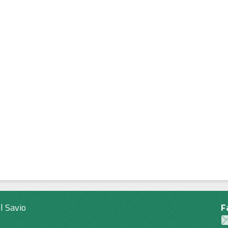
l Savio
F