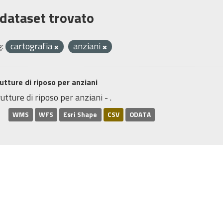
 dataset trovato
:
cartografia
anziani
utture di riposo per anziani
utture di riposo per anziani - .
WMS
WFS
Esri Shape
CSV
ODATA