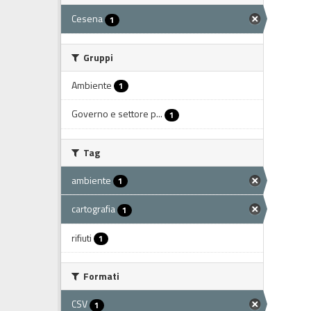
Cesena
1
Gruppi
Ambiente
1
Governo e settore p...
1
Tag
ambiente
1
cartografia
1
rifiuti
1
Formati
CSV
1