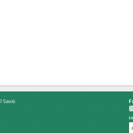
l Savio
F
L