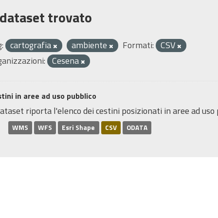
 dataset trovato
:
cartografia
ambiente
Formati:
CSV
ganizzazioni:
Cesena
tini in aree ad uso pubblico
dataset riporta l'elenco dei cestini posizionati in aree ad uso p
WMS
WFS
Esri Shape
CSV
ODATA