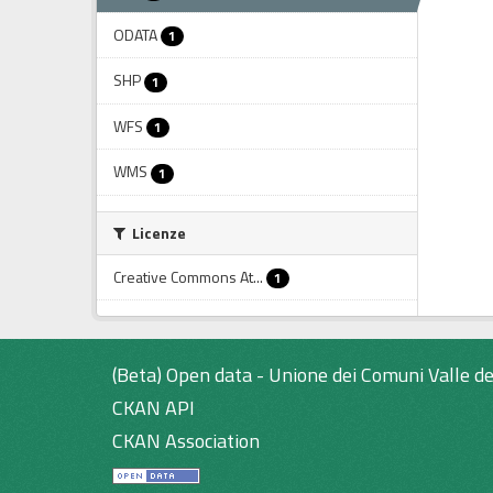
ODATA
1
SHP
1
WFS
1
WMS
1
Licenze
Creative Commons At...
1
(Beta) Open data - Unione dei Comuni Valle de
CKAN API
CKAN Association