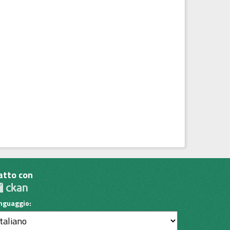
atto con
inguaggio