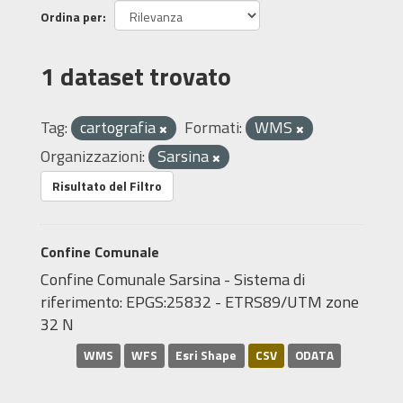
Ordina per
1 dataset trovato
Tag:
cartografia
Formati:
WMS
Organizzazioni:
Sarsina
Risultato del Filtro
Confine Comunale
Confine Comunale Sarsina - Sistema di
riferimento: EPGS:25832 - ETRS89/UTM zone
32 N
WMS
WFS
Esri Shape
CSV
ODATA