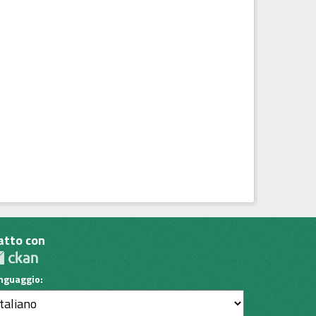
atto con
inguaggio