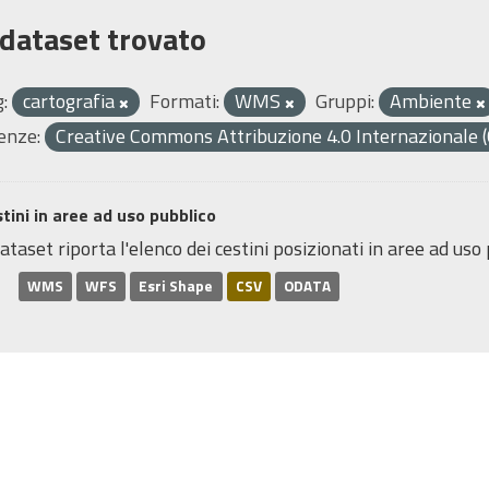
 dataset trovato
:
cartografia
Formati:
WMS
Gruppi:
Ambiente
enze:
Creative Commons Attribuzione 4.0 Internazionale (
tini in aree ad uso pubblico
dataset riporta l'elenco dei cestini posizionati in aree ad uso p
WMS
WFS
Esri Shape
CSV
ODATA