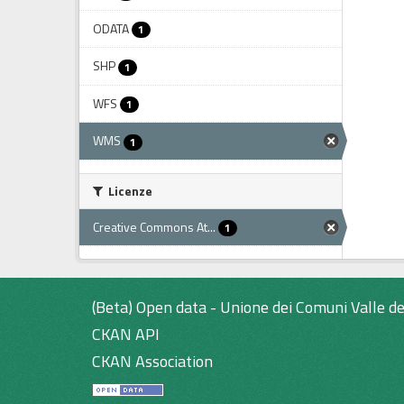
ODATA
1
SHP
1
WFS
1
WMS
1
Licenze
Creative Commons At...
1
(Beta) Open data - Unione dei Comuni Valle de
CKAN API
CKAN Association