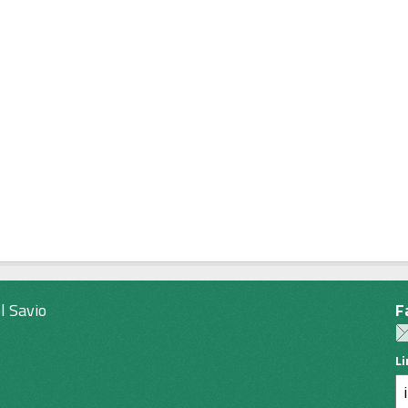
l Savio
F
L