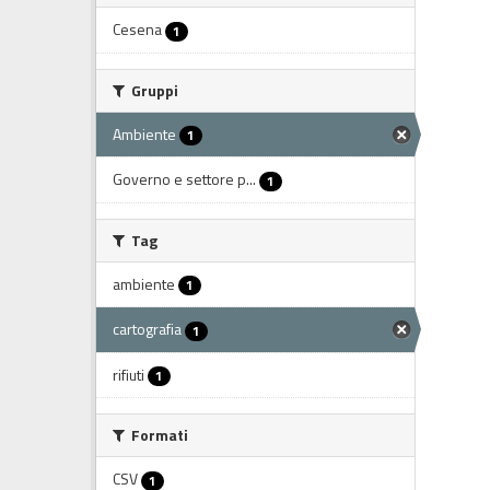
Cesena
1
Gruppi
Ambiente
1
Governo e settore p...
1
Tag
ambiente
1
cartografia
1
rifiuti
1
Formati
CSV
1