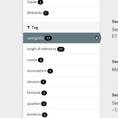
Salute
2
Ambiente
1
Sed
Tag
Sed
ET
cartografia
32
luoghi di interesse
27
scuola
4
Sed
Ma
associazioni
2
elezioni
2
farmacie
2
Sed
Sed
quartieri
2
- C
territorio
2