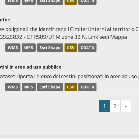
WMS
WFS
Esri Shape
CSV
ODATA
iteri
e poligonali che identificano i Cimiteri interni al territori
GS:25832 - ETRS89/UTM zone 32 N. Link Vedi Mappa
WMS
WFS
Esri Shape
CSV
ODATA
tini in aree ad uso pubblico
dataset riporta l'elenco dei cestini posizionati in aree ad uso p
WMS
WFS
Esri Shape
CSV
ODATA
1
2
»