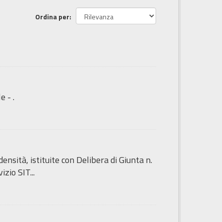
Ordina per
e - .
sità, istituite con Delibera di Giunta n.
zio SIT...