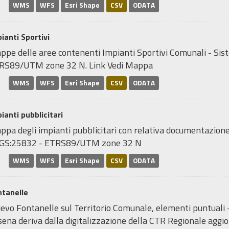
WMS
WFS
Esri Shape
CSV
ODATA
ianti Sportivi
ppe delle aree contenenti Impianti Sportivi Comunali - Sis
RS89/UTM zone 32 N. Link Vedi Mappa
WMS
WFS
Esri Shape
CSV
ODATA
ianti pubblicitari
pa degli impianti pubblicitari con relativa documentazione 
GS:25832 - ETRS89/UTM zone 32 N
WMS
WFS
Esri Shape
CSV
ODATA
ntanelle
ievo Fontanelle sul Territorio Comunale, elementi puntuali 
ena deriva dalla digitalizzazione della CTR Regionale aggior