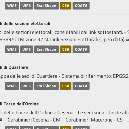
WMS
WFS
Esri Shape
CSV
ODATA
i delle sezioni elettorali
i delle sezioni elettorali, consultabili dai link sottostanti.
RS89/UTM zone 32 N. Link Sezioni Elettorali (Open data) Ve
WMS
WFS
Esri Shape
CSV
ODATA
i di Quartiere
ppa delle sedi di Quartiere - Sistema di riferimento: EP
WMS
WFS
Esri Shape
CSV
ODATA
i Forze dell'Ordine
i delle Forze dell'Ordine a Cesena - Le sedi sono riferite al
A = Carabinieri Cesena - CM = Carabinieri Macerone - CS =..