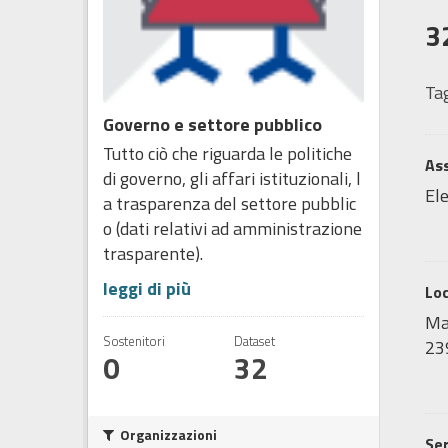
3
Tag
Governo e settore pubblico
Tutto ciò che riguarda le politiche
Ass
di governo, gli affari istituzionali, l
Ele
a trasparenza del settore pubblic
o (dati relativi ad amministrazione
trasparente).
leggi di più
Lo
Map
Sostenitori
Dataset
239
0
32
Organizzazioni
Ser