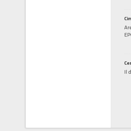
Cim
Are
EP
Ces
Il 