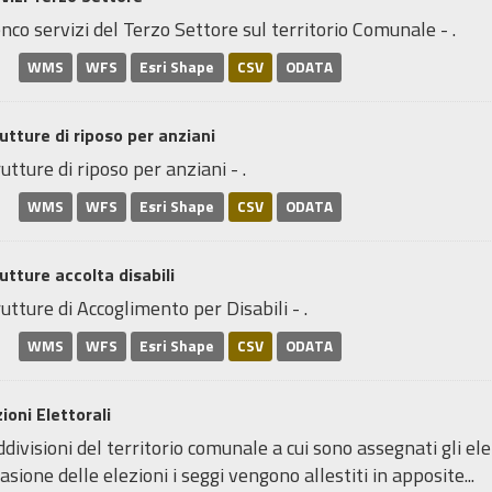
nco servizi del Terzo Settore sul territorio Comunale - .
WMS
WFS
Esri Shape
CSV
ODATA
utture di riposo per anziani
utture di riposo per anziani - .
WMS
WFS
Esri Shape
CSV
ODATA
utture accolta disabili
utture di Accoglimento per Disabili - .
WMS
WFS
Esri Shape
CSV
ODATA
ioni Elettorali
divisioni del territorio comunale a cui sono assegnati gli elett
asione delle elezioni i seggi vengono allestiti in apposite...