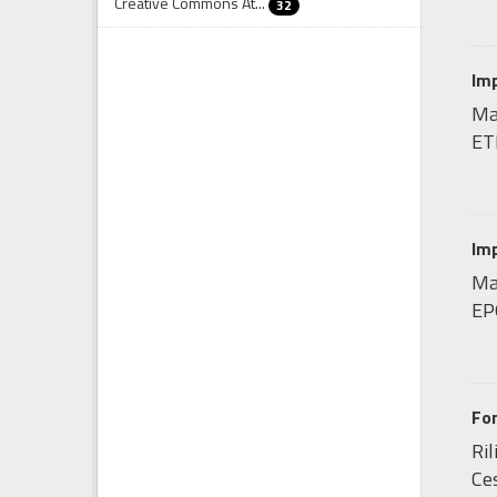
Creative Commons At...
32
Imp
Ma
ET
Imp
Map
EP
Fo
Ril
Ces