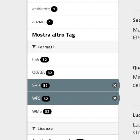
ambiente
1
Sed
anziani
1
Map
Mostra altro Tag
EP
Formati
CSV
32
Qua
ODATA
32
Map
del
SHP
32
WFS
32
WMS
32
Luo
Luo
Licenze
str