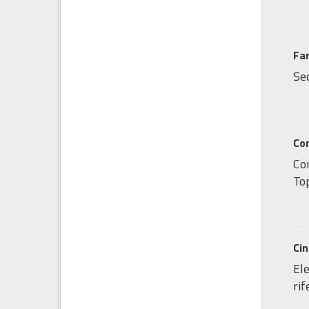
Fa
Sed
Co
Co
Top
Ci
Ele
ri