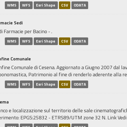
WMS
WFS
Esri Shape
CSV
ODATA
rmacie Sedi
i Farmacie per Bacino - .
WMS
WFS
Esri Shape
CSV
ODATA
nfine Comunale
nfine Comunale di Cesena. Aggiornato a Giugno 2007 dal lavo
onomastica, Patrimonio al fine di renderlo aderente alla real
WMS
WFS
Esri Shape
CSV
ODATA
nema
nco e localizzazione sul territorio delle sale cinematograf
ferimento: EPGS:25832 - ETRS89/UTM zone 32 N. Link Ved