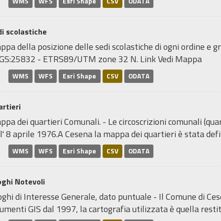
WMS
WFS
Esri Shape
CSV
ODATA
i scolastiche
pa della posizione delle sedi scolastiche di ogni ordine e gr
GS:25832 - ETRS89/UTM zone 32 N. Link Vedi Mappa
WMS
WFS
Esri Shape
CSV
ODATA
rtieri
pa dei quartieri Comunali. - Le circoscrizioni comunali (quar
l' 8 aprile 1976.A Cesena la mappa dei quartieri è stata defin
WMS
WFS
Esri Shape
CSV
ODATA
ghi Notevoli
ghi di Interesse Generale, dato puntuale - Il Comune di Ce
umenti GIS dal 1997, la cartografia utilizzata è quella restitu