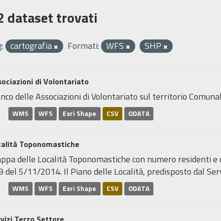
2 dataset trovati
:
cartografia
Formati:
WFS
SHP
ociazioni di Volontariato
nco delle Associazioni di Volontariato sul territorio Comunal
WMS
WFS
Esri Shape
CSV
ODATA
calità Toponomastiche
pa delle Località Toponomastiche con numero residenti e den
 del 5/11/2014. Il Piano delle Località, predisposto dal Servi
WMS
WFS
Esri Shape
CSV
ODATA
vizi Terzo Settore