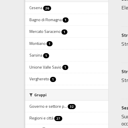
Ele
Cesena
26
Bagno di Romagna
1
Mercato Saraceno
1
Str
Str
Montiano
1
Sarsina
1
Unione Valle Savio
1
Str
Verghereto
Str
1
Gruppi
Governo e settore p...
32
Sez
Sud
Regioni e città
27
occ