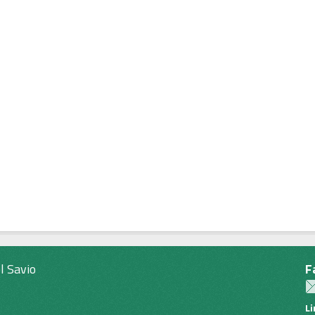
l Savio
F
L