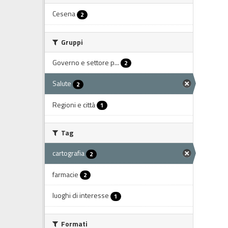
Cesena
2
Gruppi
Governo e settore p...
2
Salute
2
Regioni e città
1
Tag
cartografia
2
farmacie
2
luoghi di interesse
1
Formati