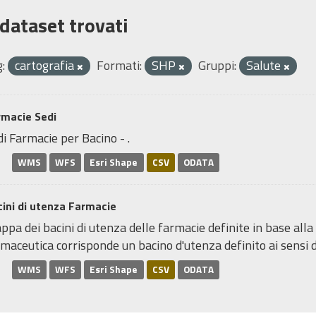
 dataset trovati
:
cartografia
Formati:
SHP
Gruppi:
Salute
rmacie Sedi
i Farmacie per Bacino - .
WMS
WFS
Esri Shape
CSV
ODATA
ini di utenza Farmacie
pa dei bacini di utenza delle farmacie definite in base alla
maceutica corrisponde un bacino d'utenza definito ai sensi de
WMS
WFS
Esri Shape
CSV
ODATA