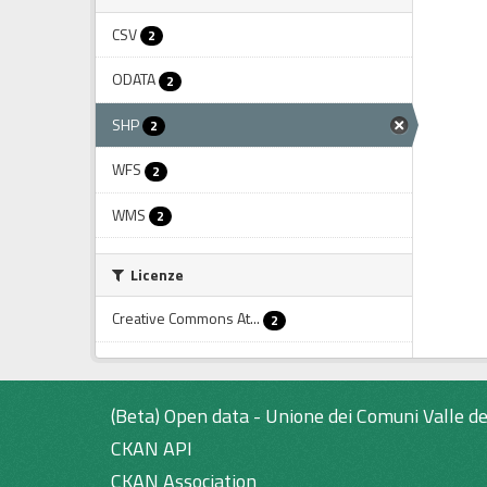
CSV
2
ODATA
2
SHP
2
WFS
2
WMS
2
Licenze
Creative Commons At...
2
(Beta) Open data - Unione dei Comuni Valle de
CKAN API
CKAN Association