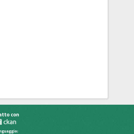
atto con
inguaggio