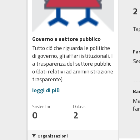
2
Tag
Governo e settore pubblico
Tutto ciò che riguarda le politiche
Fa
di governo, gli affari istituzionali, l
Sed
a trasparenza del settore pubblic
o (dati relativi ad amministrazione
trasparente).
leggi di più
Bac
Map
Sostenitori
Dataset
far
0
2
Organizzazioni