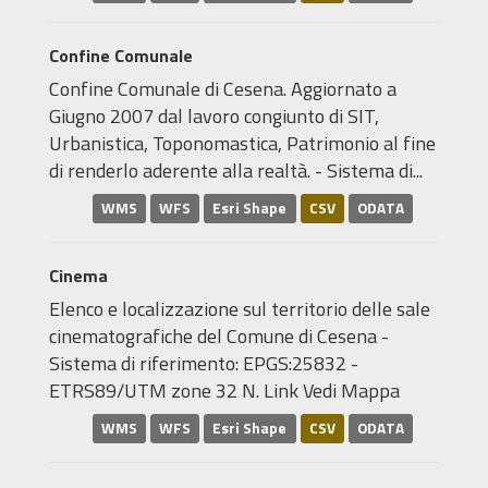
Confine Comunale
Confine Comunale di Cesena. Aggiornato a
Giugno 2007 dal lavoro congiunto di SIT,
Urbanistica, Toponomastica, Patrimonio al fine
di renderlo aderente alla realtà. - Sistema di...
WMS
WFS
Esri Shape
CSV
ODATA
Cinema
Elenco e localizzazione sul territorio delle sale
cinematografiche del Comune di Cesena -
Sistema di riferimento: EPGS:25832 -
ETRS89/UTM zone 32 N. Link Vedi Mappa
WMS
WFS
Esri Shape
CSV
ODATA