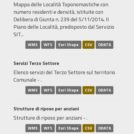
Mappa delle Località Toponomastiche con
numero residenti e densità, istituite con
Delibera di Giunta n. 239 del 5/11/2014. Il
Piano delle Località, predisposto dal Servizio
SIT...
WMS
WFS
Esri Shape
CSV
ODATA
Servizi Terzo Settore
Elenco servizi del Terzo Settore sul territorio
Comunale - .
WMS
WFS
Esri Shape
CSV
ODATA
Strutture di riposo per anziani
Strutture di riposo per anziani - .
WMS
WFS
Esri Shape
CSV
ODATA