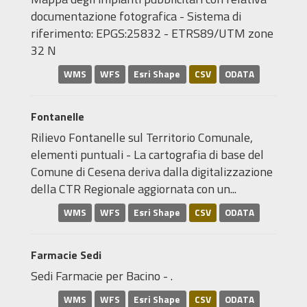
documentazione fotografica - Sistema di
riferimento: EPGS:25832 - ETRS89/UTM zone
32 N
WMS
WFS
Esri Shape
CSV
ODATA
Fontanelle
Rilievo Fontanelle sul Territorio Comunale,
elementi puntuali - La cartografia di base del
Comune di Cesena deriva dalla digitalizzazione
della CTR Regionale aggiornata con un...
WMS
WFS
Esri Shape
CSV
ODATA
Farmacie Sedi
Sedi Farmacie per Bacino - .
WMS
WFS
Esri Shape
CSV
ODATA