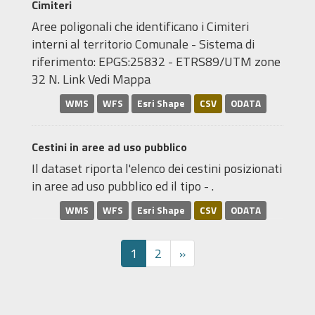
Cimiteri
Aree poligonali che identificano i Cimiteri
interni al territorio Comunale - Sistema di
riferimento: EPGS:25832 - ETRS89/UTM zone
32 N. Link Vedi Mappa
WMS
WFS
Esri Shape
CSV
ODATA
Cestini in aree ad uso pubblico
Il dataset riporta l'elenco dei cestini posizionati
in aree ad uso pubblico ed il tipo - .
WMS
WFS
Esri Shape
CSV
ODATA
1
2
»