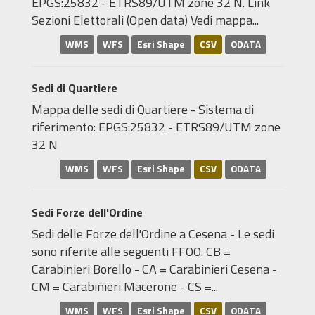
EPGS:25832 - ETRS89/UTM zone 32 N. Link
Sezioni Elettorali (Open data) Vedi mappa...
WMS
WFS
Esri Shape
CSV
ODATA
Sedi di Quartiere
Mappa delle sedi di Quartiere - Sistema di
riferimento: EPGS:25832 - ETRS89/UTM zone
32 N
WMS
WFS
Esri Shape
CSV
ODATA
Sedi Forze dell'Ordine
Sedi delle Forze dell'Ordine a Cesena - Le sedi
sono riferite alle seguenti FFOO. CB =
Carabinieri Borello - CA = Carabinieri Cesena -
CM = Carabinieri Macerone - CS =...
WMS
WFS
Esri Shape
CSV
ODATA