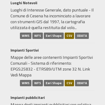
Luoghi Notevoli
Luoghi di Interesse Generale, dato puntuale - Il
Comune di Cesena ha incominciato a lavorare
con strumenti GIS dal 1997, la cartografia
utilizzata è quella restituita dal volo...
WMS
WFS
Esri Shape
CSV
ODATA
Impianti Sportivi
Mappe delle aree contenenti Impianti Sportivi
Comunali - Sistema di riferimento:
EPGS:25832 - ETRS89/UTM zone 32 N. Link
Vedi Mappa
WMS
WFS
Esri Shape
CSV
ODATA
Impianti pubblicitari
Mappa degli impianti pubblicitari con relativa