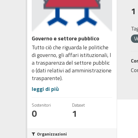
1
Tag
Governo e settore pubblico
V
Tutto ciò che riguarda le politiche
di governo, gli affari istituzionali, l
Co
a trasparenza del settore pubblic
Co
o (dati relativi ad amministrazione
trasparente).
leggi di più
Sostenitori
Dataset
0
1
Organizzazioni