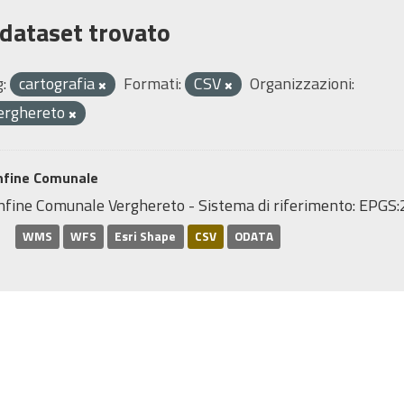
 dataset trovato
:
cartografia
Formati:
CSV
Organizzazioni:
erghereto
nfine Comunale
nfine Comunale Verghereto - Sistema di riferimento: EP
WMS
WFS
Esri Shape
CSV
ODATA