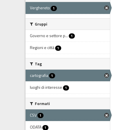
Verghereto
1
Gruppi
Governo e settore p...
1
Regioni e città
1
Tag
cartografia
1
luoghi di interesse
1
Formati
CSV
1
ODATA
1