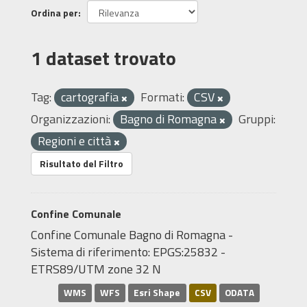
Ordina per
1 dataset trovato
Tag:
cartografia
Formati:
CSV
Organizzazioni:
Bagno di Romagna
Gruppi:
Regioni e città
Risultato del Filtro
Confine Comunale
Confine Comunale Bagno di Romagna -
Sistema di riferimento: EPGS:25832 -
ETRS89/UTM zone 32 N
WMS
WFS
Esri Shape
CSV
ODATA