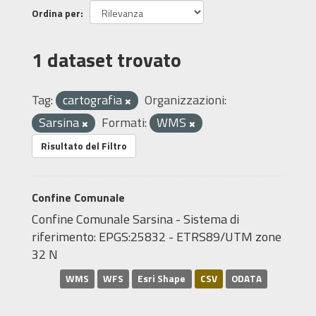
Ordina per
1 dataset trovato
Tag:
cartografia
Organizzazioni:
Sarsina
Formati:
WMS
Risultato del Filtro
Confine Comunale
Confine Comunale Sarsina - Sistema di
riferimento: EPGS:25832 - ETRS89/UTM zone
32 N
WMS
WFS
Esri Shape
CSV
ODATA