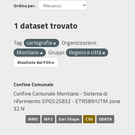
Ordina per
1 dataset trovato
Tag:
cartografia
Organizzazioni:
Montiano
Gruppi:
Regioni e città
Risultato del Filtro
Confine Comunale
Confine Comunale Montiano - Sistema di
riferimento: EPGS:25832 - ETRS89/UTM zone
32 N
WMS
WFS
Esri Shape
CSV
ODATA