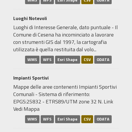
WMS
WFS
Esri Shape
CSV
ODATA
Luoghi Notevoli
Luoghi di Interesse Generale, dato puntuale - Il
Comune di Cesena ha incominciato a lavorare
con strumenti GIS dal 1997, la cartografia
utilizzata è quella restituita dal volo...
WMS
WFS
Esri Shape
CSV
ODATA
Impianti Sportivi
Mappe delle aree contenenti Impianti Sportivi
Comunali - Sistema di riferimento:
EPGS:25832 - ETRS89/UTM zone 32 N. Link
Vedi Mappa
WMS
WFS
Esri Shape
CSV
ODATA