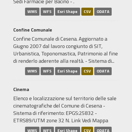
Sedi Farmacie per Bacino - .
WMS
WFS
Esri Shape
CSV
ODATA
Confine Comunale
Confine Comunale di Cesena. Aggiornato a
Giugno 2007 dal lavoro congiunto di SIT,
Urbanistica, Toponomastica, Patrimonio al fine
di renderlo aderente alla realtà. - Sistema di...
WMS
WFS
Esri Shape
CSV
ODATA
Cinema
Elenco e localizzazione sul territorio delle sale
cinematografiche del Comune di Cesena -
Sistema di riferimento: EPGS:25832 -
ETRS89/UTM zone 32 N. Link Vedi Mappa
WMS
WFS
Esri Shape
CSV
ODATA