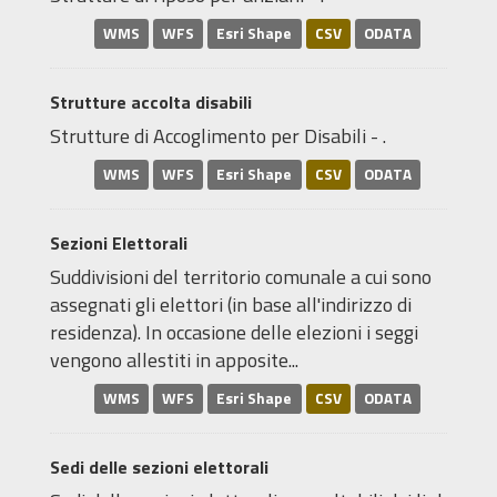
WMS
WFS
Esri Shape
CSV
ODATA
Strutture accolta disabili
Strutture di Accoglimento per Disabili - .
WMS
WFS
Esri Shape
CSV
ODATA
Sezioni Elettorali
Suddivisioni del territorio comunale a cui sono
assegnati gli elettori (in base all'indirizzo di
residenza). In occasione delle elezioni i seggi
vengono allestiti in apposite...
WMS
WFS
Esri Shape
CSV
ODATA
Sedi delle sezioni elettorali