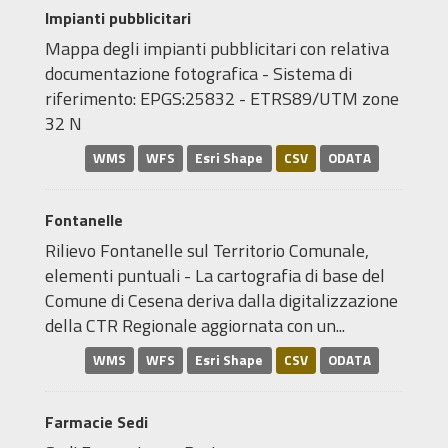
Impianti pubblicitari
Mappa degli impianti pubblicitari con relativa
documentazione fotografica - Sistema di
riferimento: EPGS:25832 - ETRS89/UTM zone
32 N
WMS
WFS
Esri Shape
CSV
ODATA
Fontanelle
Rilievo Fontanelle sul Territorio Comunale,
elementi puntuali - La cartografia di base del
Comune di Cesena deriva dalla digitalizzazione
della CTR Regionale aggiornata con un...
WMS
WFS
Esri Shape
CSV
ODATA
Farmacie Sedi