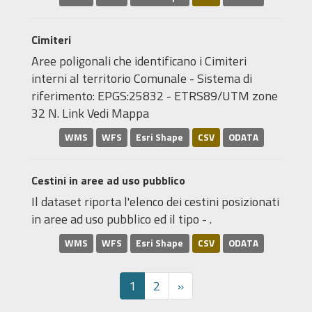
Cimiteri
Aree poligonali che identificano i Cimiteri
interni al territorio Comunale - Sistema di
riferimento: EPGS:25832 - ETRS89/UTM zone
32 N. Link Vedi Mappa
WMS
WFS
Esri Shape
CSV
ODATA
Cestini in aree ad uso pubblico
Il dataset riporta l'elenco dei cestini posizionati
in aree ad uso pubblico ed il tipo - .
WMS
WFS
Esri Shape
CSV
ODATA
1
2
»