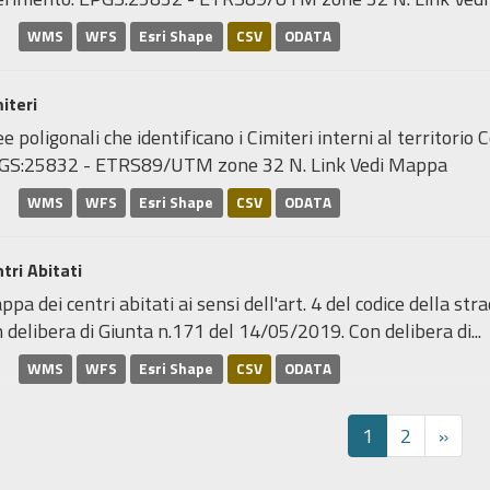
WMS
WFS
Esri Shape
CSV
ODATA
iteri
e poligonali che identificano i Cimiteri interni al territori
GS:25832 - ETRS89/UTM zone 32 N. Link Vedi Mappa
WMS
WFS
Esri Shape
CSV
ODATA
tri Abitati
pa dei centri abitati ai sensi dell'art. 4 del codice della stra
 delibera di Giunta n.171 del 14/05/2019. Con delibera di...
WMS
WFS
Esri Shape
CSV
ODATA
1
2
»