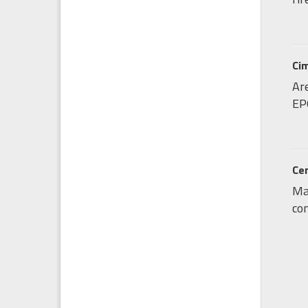
Cim
Are
EP
Cen
Map
con