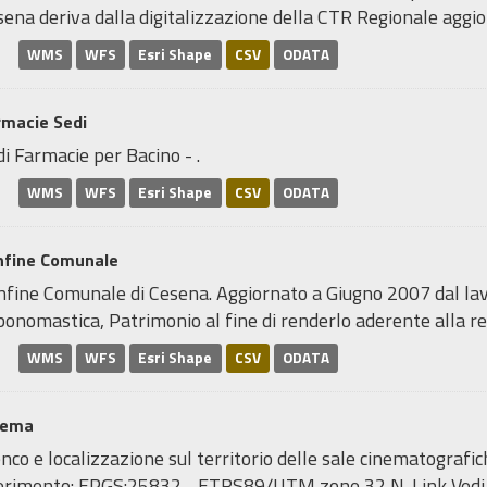
ena deriva dalla digitalizzazione della CTR Regionale aggior
WMS
WFS
Esri Shape
CSV
ODATA
rmacie Sedi
i Farmacie per Bacino - .
WMS
WFS
Esri Shape
CSV
ODATA
nfine Comunale
nfine Comunale di Cesena. Aggiornato a Giugno 2007 dal lavo
onomastica, Patrimonio al fine di renderlo aderente alla real
WMS
WFS
Esri Shape
CSV
ODATA
nema
nco e localizzazione sul territorio delle sale cinematograf
ferimento: EPGS:25832 - ETRS89/UTM zone 32 N. Link Ved