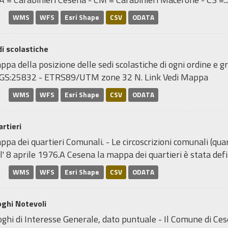
WMS
WFS
Esri Shape
CSV
ODATA
i scolastiche
pa della posizione delle sedi scolastiche di ogni ordine e gr
GS:25832 - ETRS89/UTM zone 32 N. Link Vedi Mappa
WMS
WFS
Esri Shape
CSV
ODATA
rtieri
pa dei quartieri Comunali. - Le circoscrizioni comunali (quar
l' 8 aprile 1976.A Cesena la mappa dei quartieri è stata defin
WMS
WFS
Esri Shape
CSV
ODATA
ghi Notevoli
ghi di Interesse Generale, dato puntuale - Il Comune di Ce