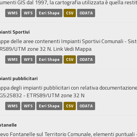
umenti GIS dal 1997, la cartografia utilizzata è quella restitu
WMS
WFS
Esri Shape
CSV
ODATA
ianti Sportivi
ppe delle aree contenenti Impianti Sportivi Comunali - Sis
RS89/UTM zone 32 N. Link Vedi Mappa
WMS
WFS
Esri Shape
CSV
ODATA
ianti pubblicitari
pa degli impianti pubblicitari con relativa documentazione 
GS:25832 - ETRS89/UTM zone 32 N
WMS
WFS
Esri Shape
CSV
ODATA
ntanelle
ievo Fontanelle sul Territorio Comunale, elementi puntuali 