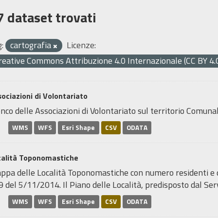
7 dataset trovati
:
cartografia
Licenze:
reative Commons Attribuzione 4.0 Internazionale (CC BY 4.
ociazioni di Volontariato
nco delle Associazioni di Volontariato sul territorio Comunal
WMS
WFS
Esri Shape
CSV
ODATA
calità Toponomastiche
pa delle Località Toponomastiche con numero residenti e den
 del 5/11/2014. Il Piano delle Località, predisposto dal Servi
WMS
WFS
Esri Shape
CSV
ODATA