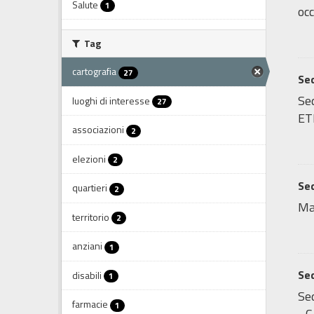
Salute
1
occ
Tag
cartografia
27
Sed
Sed
luoghi di interesse
27
ET
associazioni
2
elezioni
2
Sed
quartieri
2
Ma
territorio
2
anziani
1
Sed
disabili
1
Sed
farmacie
1
- C