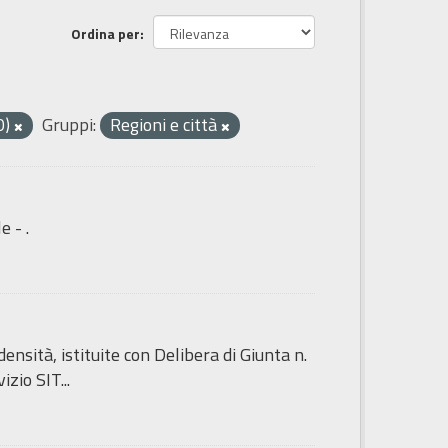
Ordina per
0)
Gruppi:
Regioni e città
e - .
sità, istituite con Delibera di Giunta n.
zio SIT...