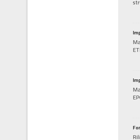
str
Imp
Ma
ET
Imp
Map
EP
Fo
Ril