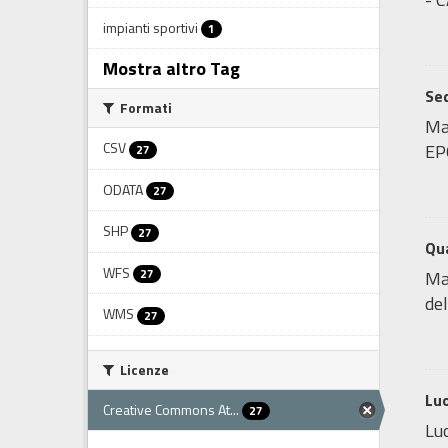
impianti sportivi
1
Mostra altro Tag
Sed
Formati
Map
CSV
EP
27
ODATA
27
SHP
27
Qua
WFS
27
Map
del
WMS
27
Licenze
Luo
Creative Commons At...
27
Luo