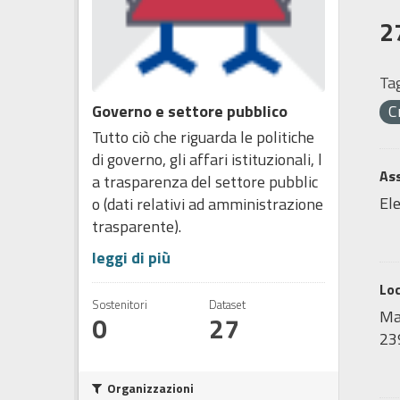
2
Tag
Governo e settore pubblico
C
Tutto ciò che riguarda le politiche
di governo, gli affari istituzionali, l
Ass
a trasparenza del settore pubblic
Ele
o (dati relativi ad amministrazione
trasparente).
leggi di più
Lo
Sostenitori
Dataset
Map
0
27
239
Organizzazioni