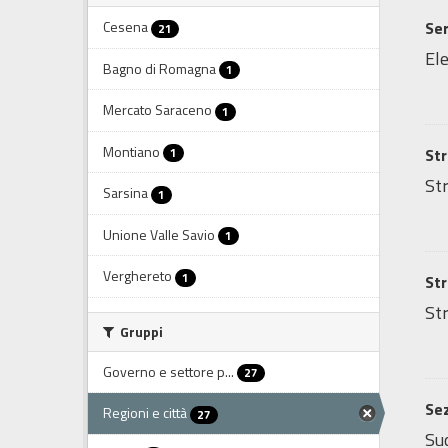
Cesena
Ser
21
Ele
Bagno di Romagna
1
Mercato Saraceno
1
Montiano
1
Str
Str
Sarsina
1
Unione Valle Savio
1
Verghereto
1
Str
Str
Gruppi
Governo e settore p...
27
Sez
Regioni e città
27
Sud