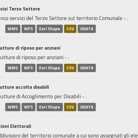
vizi Terzo Settore
nco servizi del Terzo Settore sul territorio Comunale - .
WMS
WFS
Esri Shape
CSV
ODATA
utture di riposo per anziani
utture di riposo per anziani - .
WMS
WFS
Esri Shape
CSV
ODATA
utture accolta disabili
utture di Accoglimento per Disabili - .
WMS
WFS
Esri Shape
CSV
ODATA
ioni Elettorali
divisioni del territorio comunale a cui sono assegnati gli elett