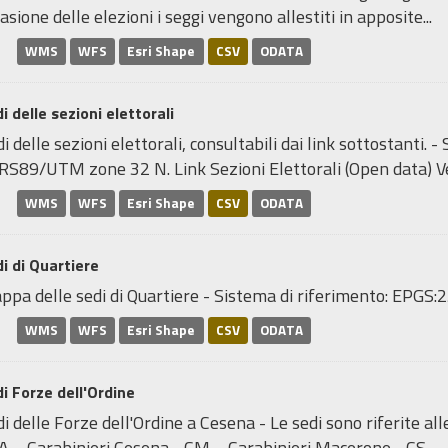
asione delle elezioni i seggi vengono allestiti in apposite...
WMS
WFS
Esri Shape
CSV
ODATA
i delle sezioni elettorali
i delle sezioni elettorali, consultabili dai link sottostanti.
RS89/UTM zone 32 N. Link Sezioni Elettorali (Open data) Ve
WMS
WFS
Esri Shape
CSV
ODATA
i di Quartiere
ppa delle sedi di Quartiere - Sistema di riferimento: EP
WMS
WFS
Esri Shape
CSV
ODATA
i Forze dell'Ordine
i delle Forze dell'Ordine a Cesena - Le sedi sono riferite al
A = Carabinieri Cesena - CM = Carabinieri Macerone - CS =..