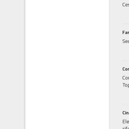
Ces
Fa
Sed
Co
Co
Top
Ci
Ele
ri