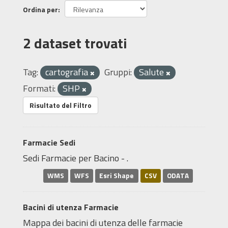
Ordina per
2 dataset trovati
Tag:
cartografia
Gruppi:
Salute
Formati:
SHP
Risultato del Filtro
Farmacie Sedi
Sedi Farmacie per Bacino - .
WMS
WFS
Esri Shape
CSV
ODATA
Bacini di utenza Farmacie
Mappa dei bacini di utenza delle farmacie