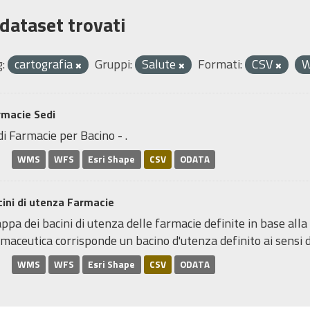
 dataset trovati
:
cartografia
Gruppi:
Salute
Formati:
CSV
rmacie Sedi
i Farmacie per Bacino - .
WMS
WFS
Esri Shape
CSV
ODATA
ini di utenza Farmacie
pa dei bacini di utenza delle farmacie definite in base alla
maceutica corrisponde un bacino d'utenza definito ai sensi de
WMS
WFS
Esri Shape
CSV
ODATA