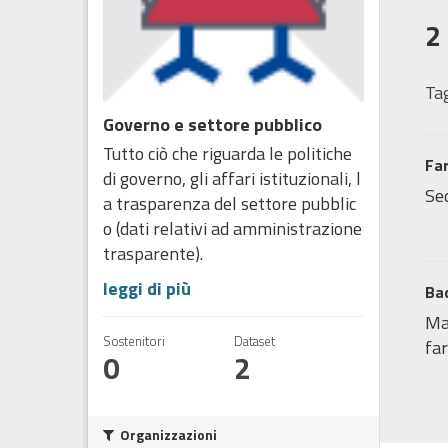
2
Tag
Governo e settore pubblico
Tutto ciò che riguarda le politiche
Fa
di governo, gli affari istituzionali, l
Sed
a trasparenza del settore pubblic
o (dati relativi ad amministrazione
trasparente).
leggi di più
Bac
Map
Sostenitori
Dataset
far
0
2
Organizzazioni