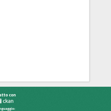
atto con
inguaggio