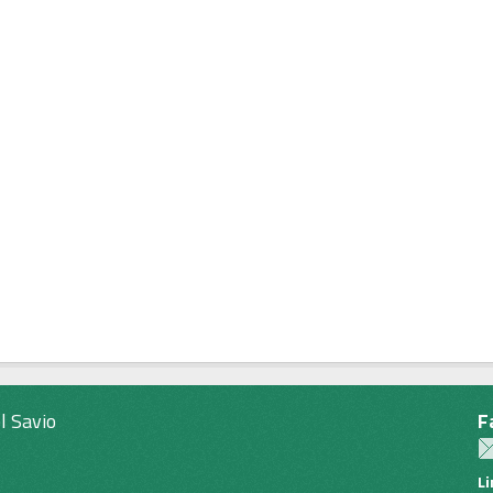
l Savio
F
L