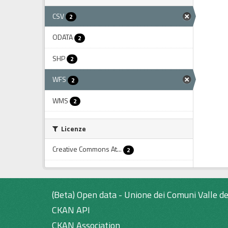
CSV
2
ODATA
2
SHP
2
WFS
2
WMS
2
Licenze
Creative Commons At...
2
(Beta) Open data - Unione dei Comuni Valle de
CKAN API
CKAN Association