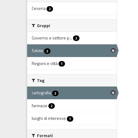
Cesena
2
Gruppi
Governo e settore p...
2
Salute
2
Regioni e città
1
Tag
cartografia
2
farmacie
2
luoghi di interesse
1
Formati