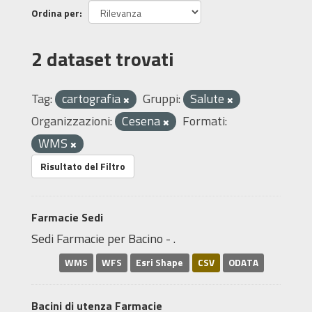
Ordina per
2 dataset trovati
Tag:
cartografia
Gruppi:
Salute
Organizzazioni:
Cesena
Formati:
WMS
Risultato del Filtro
Farmacie Sedi
Sedi Farmacie per Bacino - .
WMS
WFS
Esri Shape
CSV
ODATA
Bacini di utenza Farmacie