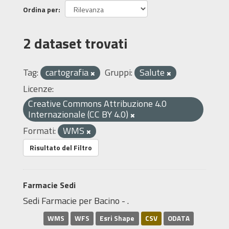
Ordina per
2 dataset trovati
Tag:
cartografia
Gruppi:
Salute
Licenze:
Creative Commons Attribuzione 4.0
Internazionale (CC BY 4.0)
Formati:
WMS
Risultato del Filtro
Farmacie Sedi
Sedi Farmacie per Bacino - .
WMS
WFS
Esri Shape
CSV
ODATA