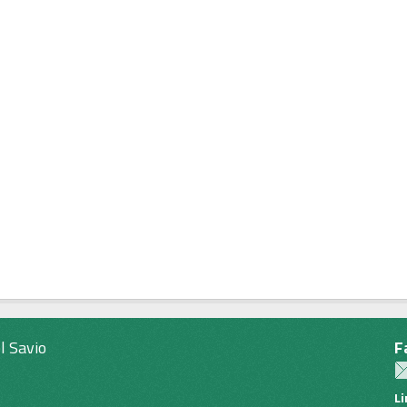
l Savio
F
L