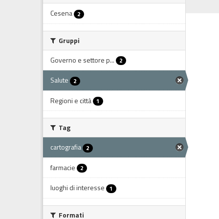
Cesena
2
Gruppi
Governo e settore p...
2
Salute
2
Regioni e città
1
Tag
cartografia
2
farmacie
2
luoghi di interesse
1
Formati