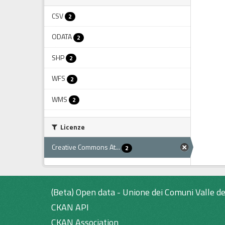
CSV
2
ODATA
2
SHP
2
WFS
2
WMS
2
Licenze
Creative Commons At...
2
(Beta) Open data - Unione dei Comuni Valle de
CKAN API
CKAN Association