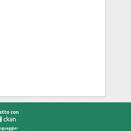
atto con
inguaggio