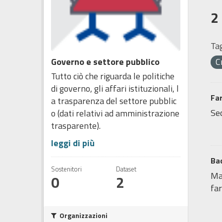
2
Tag
Governo e settore pubblico
C
Tutto ciò che riguarda le politiche
di governo, gli affari istituzionali, l
Fa
a trasparenza del settore pubblic
Sed
o (dati relativi ad amministrazione
trasparente).
leggi di più
Bac
Sostenitori
Dataset
Map
0
2
far
Organizzazioni