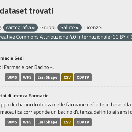
 dataset trovati
:
cartografia
Gruppi:
Salute
Licenze:
reative Commons Attribuzione 4.0 Internazionale (CC BY 4.
rmacie Sedi
i Farmacie per Bacino - .
WMS
WFS
Esri Shape
CSV
ODATA
ini di utenza Farmacie
pa dei bacini di utenza delle farmacie definite in base alla
maceutica corrisponde un bacino d'utenza definito ai sensi de
WMS
WFS
Esri Shape
CSV
ODATA