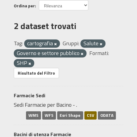
Ordina per
2 dataset trovati
Tag:
cartografia
Gruppi:
Salute
Governo e settore pubblico
Formati:
SHP
Risultato del Filtro
Farmacie Sedi
Sedi Farmacie per Bacino - .
WMS
WFS
Esri Shape
CSV
ODATA
Bacini di utenza Farmacie