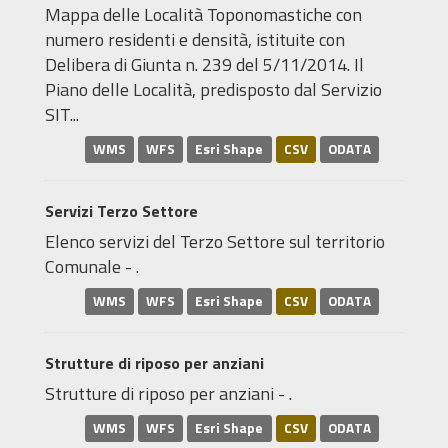
Mappa delle Località Toponomastiche con
numero residenti e densità, istituite con
Delibera di Giunta n. 239 del 5/11/2014. Il
Piano delle Località, predisposto dal Servizio
SIT...
WMS
WFS
Esri Shape
CSV
ODATA
Servizi Terzo Settore
Elenco servizi del Terzo Settore sul territorio
Comunale - .
WMS
WFS
Esri Shape
CSV
ODATA
Strutture di riposo per anziani
Strutture di riposo per anziani - .
WMS
WFS
Esri Shape
CSV
ODATA