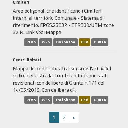
Cimiteri
Aree poligonali che identificano i Cimiteri
interni al territorio Comunale - Sistema di
riferimento: EPGS:25832 - ETRS89/UTM zone
32 N. Link Vedi Mappa
WMS
WFS
Esri Shape
CSV
ODATA
Centri Abitati
Mappa dei centri abitati ai sensi dell'art. 4 del
codice della strada. I centri abitati sono stati
revisionati con delibera di Giunta n.171 del
14/05/2019. Con delibera di...
WMS
WFS
Esri Shape
CSV
ODATA
1
2
»