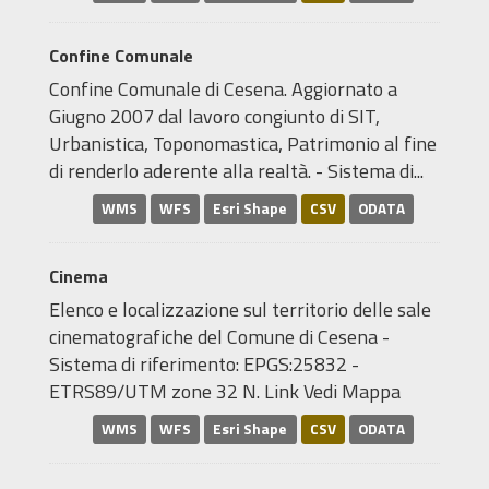
Confine Comunale
Confine Comunale di Cesena. Aggiornato a
Giugno 2007 dal lavoro congiunto di SIT,
Urbanistica, Toponomastica, Patrimonio al fine
di renderlo aderente alla realtà. - Sistema di...
WMS
WFS
Esri Shape
CSV
ODATA
Cinema
Elenco e localizzazione sul territorio delle sale
cinematografiche del Comune di Cesena -
Sistema di riferimento: EPGS:25832 -
ETRS89/UTM zone 32 N. Link Vedi Mappa
WMS
WFS
Esri Shape
CSV
ODATA