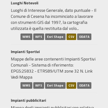
Luoghi Notevoli
Luoghi di Interesse Generale, dato puntuale - Il
Comune di Cesena ha incominciato a lavorare
con strumenti GIS dal 1997, la cartografia
utilizzata è quella restituita dal volo...
WMS
WFS
Esri Shape
CSV
ODATA
Impianti Sportivi
Mappe delle aree contenenti Impianti Sportivi
Comunali - Sistema di riferimento:
EPGS:25832 - ETRS89/UTM zone 32 N. Link
Vedi Mappa
WMS
WFS
Esri Shape
CSV
ODATA
Impianti pubblicitari
Mappa degli impianti pubblicitari con relativa