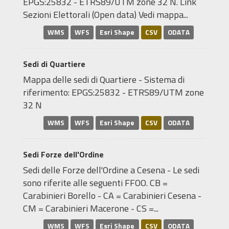
EPGS:25832 - ETRS89/UTM zone 32 N. Link
Sezioni Elettorali (Open data) Vedi mappa...
WMS
WFS
Esri Shape
CSV
ODATA
Sedi di Quartiere
Mappa delle sedi di Quartiere - Sistema di
riferimento: EPGS:25832 - ETRS89/UTM zone
32 N
WMS
WFS
Esri Shape
CSV
ODATA
Sedi Forze dell'Ordine
Sedi delle Forze dell'Ordine a Cesena - Le sedi
sono riferite alle seguenti FFOO. CB =
Carabinieri Borello - CA = Carabinieri Cesena -
CM = Carabinieri Macerone - CS =...
WMS
WFS
Esri Shape
CSV
ODATA