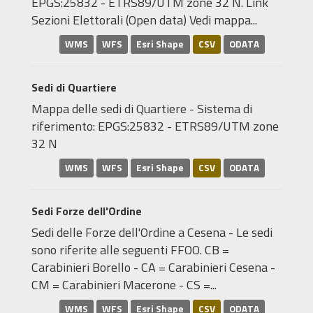
EPGS:25832 - ETRS89/UTM zone 32 N. Link
Sezioni Elettorali (Open data) Vedi mappa...
WMS
WFS
Esri Shape
CSV
ODATA
Sedi di Quartiere
Mappa delle sedi di Quartiere - Sistema di
riferimento: EPGS:25832 - ETRS89/UTM zone
32 N
WMS
WFS
Esri Shape
CSV
ODATA
Sedi Forze dell'Ordine
Sedi delle Forze dell'Ordine a Cesena - Le sedi
sono riferite alle seguenti FFOO. CB =
Carabinieri Borello - CA = Carabinieri Cesena -
CM = Carabinieri Macerone - CS =...
WMS
WFS
Esri Shape
CSV
ODATA