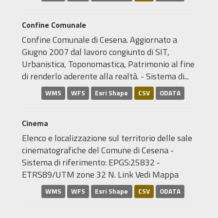
Confine Comunale
Confine Comunale di Cesena. Aggiornato a
Giugno 2007 dal lavoro congiunto di SIT,
Urbanistica, Toponomastica, Patrimonio al fine
di renderlo aderente alla realtà. - Sistema di...
WMS
WFS
Esri Shape
CSV
ODATA
Cinema
Elenco e localizzazione sul territorio delle sale
cinematografiche del Comune di Cesena -
Sistema di riferimento: EPGS:25832 -
ETRS89/UTM zone 32 N. Link Vedi Mappa
WMS
WFS
Esri Shape
CSV
ODATA