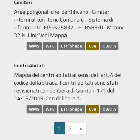
Cimiteri
Aree poligonali che identificano i Cimiteri
interni al territorio Comunale - Sistema di
riferimento: EPGS:25832 - ETRS89/UTM zone
32 N. Link Vedi Mappa
WMS
WFS
Esri Shape
CSV
ODATA
Centri Abitati
Mappa dei centri abitati ai sensi dell'art. 4 del
codice della strada. I centri abitati sono stati
revisionati con delibera di Giunta n.171 del
14/05/2019. Con delibera di...
WMS
WFS
Esri Shape
CSV
ODATA
1
2
»