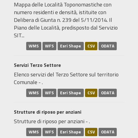
Mappa delle Località Toponomastiche con
numero residenti e densità, istituite con
Delibera di Giunta n. 239 del 5/11/2014. Il
Piano delle Località, predisposto dal Servizio
SIT...
WMS
WFS
Esri Shape
CSV
ODATA
Servizi Terzo Settore
Elenco servizi del Terzo Settore sul territorio
Comunale - .
WMS
WFS
Esri Shape
CSV
ODATA
Strutture di riposo per anziani
Strutture di riposo per anziani - .
WMS
WFS
Esri Shape
CSV
ODATA