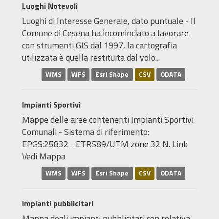
Luoghi Notevoli
Luoghi di Interesse Generale, dato puntuale - Il
Comune di Cesena ha incominciato a lavorare
con strumenti GIS dal 1997, la cartografia
utilizzata è quella restituita dal volo...
WMS
WFS
Esri Shape
CSV
ODATA
Impianti Sportivi
Mappe delle aree contenenti Impianti Sportivi
Comunali - Sistema di riferimento:
EPGS:25832 - ETRS89/UTM zone 32 N. Link
Vedi Mappa
WMS
WFS
Esri Shape
CSV
ODATA
Impianti pubblicitari
Mappa degli impianti pubblicitari con relativa