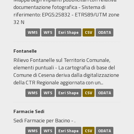
documentazione fotografica - Sistema di
riferimento: EPGS:25832 - ETRS89/UTM zone
32 N
WMS
WFS
Esri Shape
CSV
ODATA
Fontanelle
Rilievo Fontanelle sul Territorio Comunale,
elementi puntuali - La cartografia di base del
Comune di Cesena deriva dalla digitalizzazione
della CTR Regionale aggiornata con un...
WMS
WFS
Esri Shape
CSV
ODATA
Farmacie Sedi
Sedi Farmacie per Bacino - .
WMS
WFS
Esri Shape
CSV
ODATA