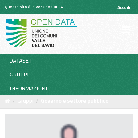
Salta
Questo sito è in versione BETA
Accedi
al
contenuto
DATASET
GRUPPI
INFORMAZIONI
Gruppi
Governo e settore pubblico