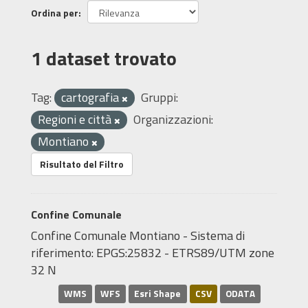
Ordina per
1 dataset trovato
Tag:
cartografia
Gruppi:
Regioni e città
Organizzazioni:
Montiano
Risultato del Filtro
Confine Comunale
Confine Comunale Montiano - Sistema di
riferimento: EPGS:25832 - ETRS89/UTM zone
32 N
WMS
WFS
Esri Shape
CSV
ODATA