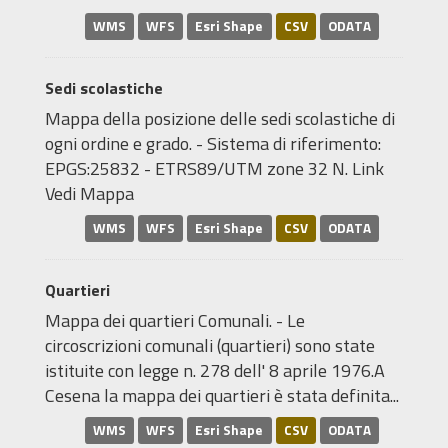
WMS
WFS
Esri Shape
CSV
ODATA
Sedi scolastiche
Mappa della posizione delle sedi scolastiche di
ogni ordine e grado. - Sistema di riferimento:
EPGS:25832 - ETRS89/UTM zone 32 N. Link
Vedi Mappa
WMS
WFS
Esri Shape
CSV
ODATA
Quartieri
Mappa dei quartieri Comunali. - Le
circoscrizioni comunali (quartieri) sono state
istituite con legge n. 278 dell' 8 aprile 1976.A
Cesena la mappa dei quartieri è stata definita...
WMS
WFS
Esri Shape
CSV
ODATA