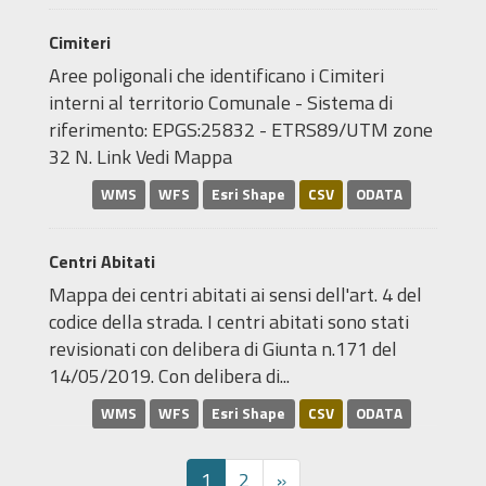
Cimiteri
Aree poligonali che identificano i Cimiteri
interni al territorio Comunale - Sistema di
riferimento: EPGS:25832 - ETRS89/UTM zone
32 N. Link Vedi Mappa
WMS
WFS
Esri Shape
CSV
ODATA
Centri Abitati
Mappa dei centri abitati ai sensi dell'art. 4 del
codice della strada. I centri abitati sono stati
revisionati con delibera di Giunta n.171 del
14/05/2019. Con delibera di...
WMS
WFS
Esri Shape
CSV
ODATA
1
2
»