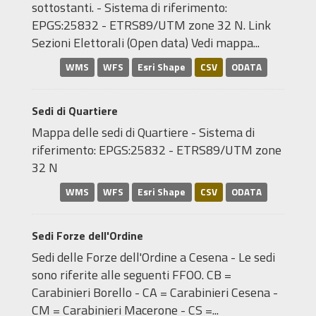
sottostanti. - Sistema di riferimento:
EPGS:25832 - ETRS89/UTM zone 32 N. Link
Sezioni Elettorali (Open data) Vedi mappa...
WMS
WFS
Esri Shape
CSV
ODATA
Sedi di Quartiere
Mappa delle sedi di Quartiere - Sistema di
riferimento: EPGS:25832 - ETRS89/UTM zone
32 N
WMS
WFS
Esri Shape
CSV
ODATA
Sedi Forze dell'Ordine
Sedi delle Forze dell'Ordine a Cesena - Le sedi
sono riferite alle seguenti FFOO. CB =
Carabinieri Borello - CA = Carabinieri Cesena -
CM = Carabinieri Macerone - CS =...