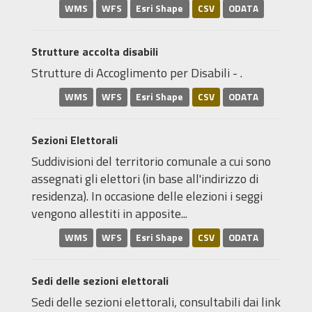
WMS
WFS
Esri Shape
CSV
ODATA
Strutture accolta disabili
Strutture di Accoglimento per Disabili - .
WMS
WFS
Esri Shape
CSV
ODATA
Sezioni Elettorali
Suddivisioni del territorio comunale a cui sono
assegnati gli elettori (in base all'indirizzo di
residenza). In occasione delle elezioni i seggi
vengono allestiti in apposite...
WMS
WFS
Esri Shape
CSV
ODATA
Sedi delle sezioni elettorali
Sedi delle sezioni elettorali, consultabili dai link