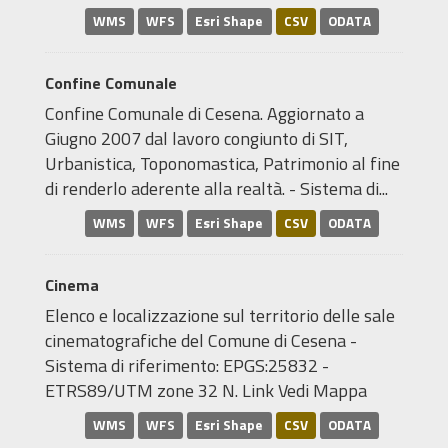
WMS
WFS
Esri Shape
CSV
ODATA
Confine Comunale
Confine Comunale di Cesena. Aggiornato a
Giugno 2007 dal lavoro congiunto di SIT,
Urbanistica, Toponomastica, Patrimonio al fine
di renderlo aderente alla realtà. - Sistema di...
WMS
WFS
Esri Shape
CSV
ODATA
Cinema
Elenco e localizzazione sul territorio delle sale
cinematografiche del Comune di Cesena -
Sistema di riferimento: EPGS:25832 -
ETRS89/UTM zone 32 N. Link Vedi Mappa
WMS
WFS
Esri Shape
CSV
ODATA