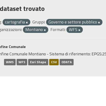
 dataset trovato
:
cartografia
Gruppi:
Governo e settore pubblico
ganizzazioni:
Montiano
Formati:
WFS
nfine Comunale
nfine Comunale Montiano - Sistema di riferimento: EPGS
WMS
WFS
Esri Shape
CSV
ODATA