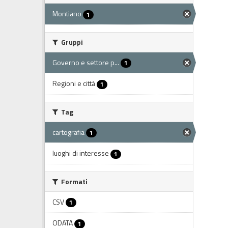
Montiano
1
Gruppi
Governo e settore p...
1
Regioni e città
1
Tag
cartografia
1
luoghi di interesse
1
Formati
CSV
1
ODATA
1