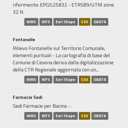
riferimento: EPGS:25832 - ETRS89/UTM zone
32 N
WMS
WFS
Esri Shape
CSV
ODATA
Fontanelle
Rilievo Fontanelle sul Territorio Comunale,
elementi puntuali - La cartografia di base del
Comune di Cesena deriva dalla digitalizzazione
della CTR Regionale aggiornata con un...
WMS
WFS
Esri Shape
CSV
ODATA
Farmacie Sedi
Sedi Farmacie per Bacino - .
WMS
WFS
Esri Shape
CSV
ODATA