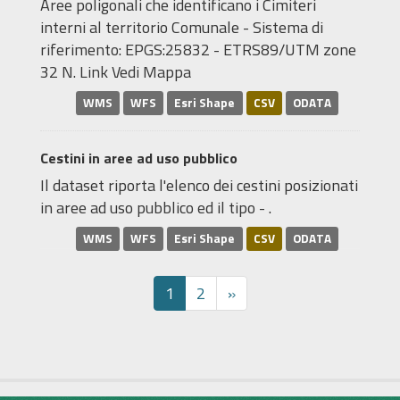
Aree poligonali che identificano i Cimiteri
interni al territorio Comunale - Sistema di
riferimento: EPGS:25832 - ETRS89/UTM zone
32 N. Link Vedi Mappa
WMS
WFS
Esri Shape
CSV
ODATA
Cestini in aree ad uso pubblico
Il dataset riporta l'elenco dei cestini posizionati
in aree ad uso pubblico ed il tipo - .
WMS
WFS
Esri Shape
CSV
ODATA
1
2
»