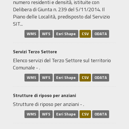
numero residenti e densità, istituite con
Delibera di Giunta n. 239 del 5/11/2014. Il
Piano delle Località, predisposto dal Servizio
SIT...
WMS
WFS
Esri Shape
CSV
ODATA
Servizi Terzo Settore
Elenco servizi del Terzo Settore sul territorio
Comunale - .
WMS
WFS
Esri Shape
CSV
ODATA
Strutture di riposo per anziani
Strutture di riposo per anziani - .
WMS
WFS
Esri Shape
CSV
ODATA