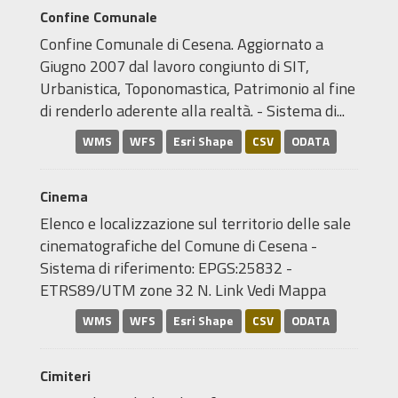
Confine Comunale
Confine Comunale di Cesena. Aggiornato a
Giugno 2007 dal lavoro congiunto di SIT,
Urbanistica, Toponomastica, Patrimonio al fine
di renderlo aderente alla realtà. - Sistema di...
WMS
WFS
Esri Shape
CSV
ODATA
Cinema
Elenco e localizzazione sul territorio delle sale
cinematografiche del Comune di Cesena -
Sistema di riferimento: EPGS:25832 -
ETRS89/UTM zone 32 N. Link Vedi Mappa
WMS
WFS
Esri Shape
CSV
ODATA
Cimiteri