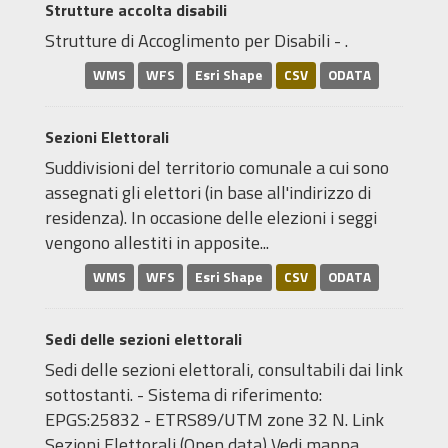
Strutture accolta disabili
Strutture di Accoglimento per Disabili - .
WMS
WFS
Esri Shape
CSV
ODATA
Sezioni Elettorali
Suddivisioni del territorio comunale a cui sono
assegnati gli elettori (in base all'indirizzo di
residenza). In occasione delle elezioni i seggi
vengono allestiti in apposite...
WMS
WFS
Esri Shape
CSV
ODATA
Sedi delle sezioni elettorali
Sedi delle sezioni elettorali, consultabili dai link
sottostanti. - Sistema di riferimento:
EPGS:25832 - ETRS89/UTM zone 32 N. Link
Sezioni Elettorali (Open data) Vedi mappa...