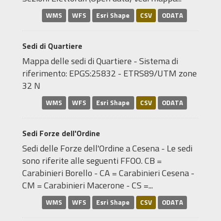
WMS
WFS
Esri Shape
CSV
ODATA
Sedi di Quartiere
Mappa delle sedi di Quartiere - Sistema di
riferimento: EPGS:25832 - ETRS89/UTM zone
32 N
WMS
WFS
Esri Shape
CSV
ODATA
Sedi Forze dell'Ordine
Sedi delle Forze dell'Ordine a Cesena - Le sedi
sono riferite alle seguenti FFOO. CB =
Carabinieri Borello - CA = Carabinieri Cesena -
CM = Carabinieri Macerone - CS =...
WMS
WFS
Esri Shape
CSV
ODATA