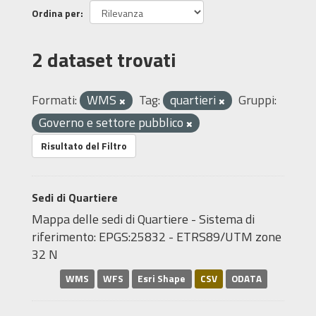
Ordina per
2 dataset trovati
Formati:
WMS
Tag:
quartieri
Gruppi:
Governo e settore pubblico
Risultato del Filtro
Sedi di Quartiere
Mappa delle sedi di Quartiere - Sistema di
riferimento: EPGS:25832 - ETRS89/UTM zone
32 N
WMS
WFS
Esri Shape
CSV
ODATA