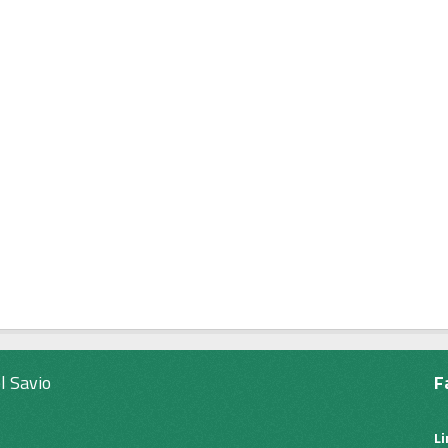
l Savio
F
L