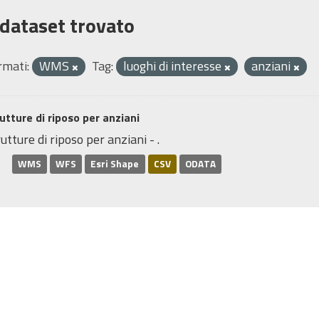
 dataset trovato
rmati:
WMS
Tag:
luoghi di interesse
anziani
utture di riposo per anziani
utture di riposo per anziani - .
WMS
WFS
Esri Shape
CSV
ODATA