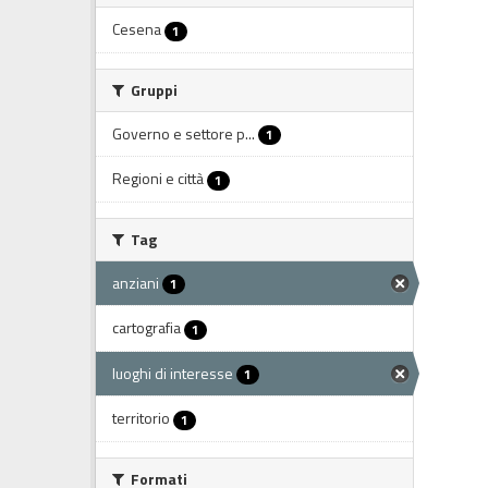
Cesena
1
Gruppi
Governo e settore p...
1
Regioni e città
1
Tag
anziani
1
cartografia
1
luoghi di interesse
1
territorio
1
Formati