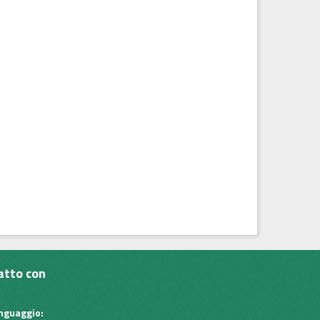
atto con
inguaggio