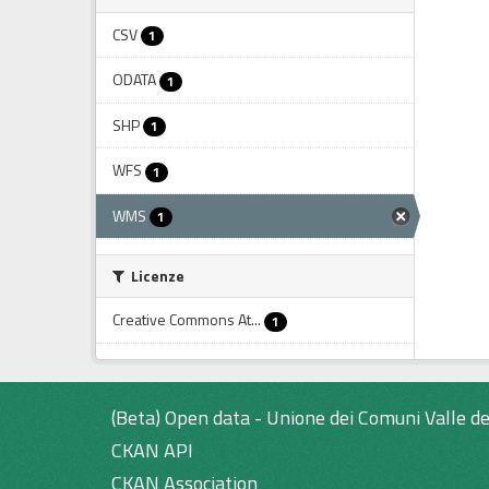
CSV
1
ODATA
1
SHP
1
WFS
1
WMS
1
Licenze
Creative Commons At...
1
(Beta) Open data - Unione dei Comuni Valle de
CKAN API
CKAN Association