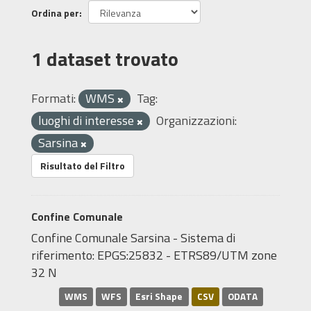
Ordina per
1 dataset trovato
Formati:
WMS
Tag:
luoghi di interesse
Organizzazioni:
Sarsina
Risultato del Filtro
Confine Comunale
Confine Comunale Sarsina - Sistema di
riferimento: EPGS:25832 - ETRS89/UTM zone
32 N
WMS
WFS
Esri Shape
CSV
ODATA